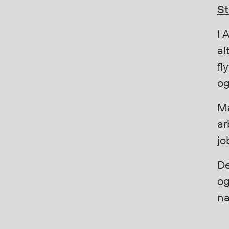
St
Vester
Bukser
I 
Selebukser
al
Kjeledresser
Shortser
fl
Ull
og
Ryggsekker
Tilbehør
Ma
ar
jo
Verneutstyr
Hodevern
De
Førstehjelp
og
Hørselvern
na
Øye- og ansiktsvern
Åndedrettsvern
Fallsikring