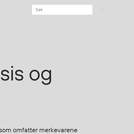
Aktuelt
Sikkerhet for dere
som jobber på sjøen
Møt oss på Nor-
sis og
Fishing 2026
Utvider Multi Shield
med T-skjorter og
trøyer
Se flere saker
 som omfatter merkevarene