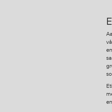
Flyt- og redningsprodukter
Flytevester
E
Oppblåsbare vester
Redningsvester
Aa
Hybridvester
vå
Flytejakker
en
Flytebukser
Flytedrakter
sa
Tilbehør og reservedeler
gr
so
Egenskaper
Et
Ull
me
Flammehemmende
en
Synlighet
Multinorm