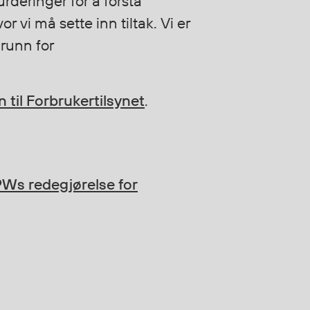
deringer for å forstå
r vi må sette inn tiltak. Vi er
grunn for
til Forbrukertilsynet
.
Ws redegjørelse for