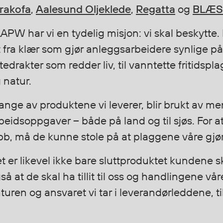
rakofa
,
Aalesund Oljeklede
,
Regatta
og
BLÆS
AAPW har vi en tydelig misjon: vi skal beskytt
t fra klær som gjør anleggsarbeidere synlige p
ytedrakter som redder liv, til vanntette fritidspl
 natur.
nge av produktene vi leverer, blir brukt av me
beidsoppgaver – både på land og til sjøs. For at
bb, må de kunne stole på at plaggene våre gjør
t er likevel ikke bare sluttproduktet kundene s
så at de skal ha tillit til oss og handlingene vår
turen og ansvaret vi tar i leverandørleddene, ti