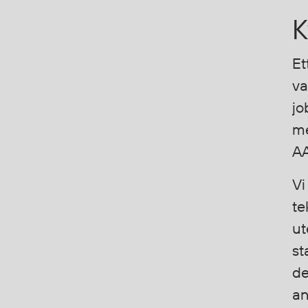
Korttidsdresser
K
Hansker
Sko
Et
Hodelykter
va
Gassmålere
jo
me
Regnklær
A
Regnjakker
Vi
Anorakker
Forkle
te
Regnfrakker
ut
Bukser
st
Selebukser
de
Tilbehør
an