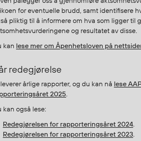
ven pålegger oss å gjennomføre aktsomhetsvur
sikoen for eventuelle brudd, samt identifisere hvo
så pliktig til å informere om hva som ligger til 
tsomhetsvurderingene og resultatet av disse.
u kan
lese mer om Åpenhetsloven på nettsiden 
år redegjørelse
 leverer årlige rapporter, og du kan nå
lese AAP
pporteringsåret 2025
.
 kan også lese:
Redegjørelsen for rapporteringsåret 2024
.
Redegjørelsen for rapporteringsåret 2023
.