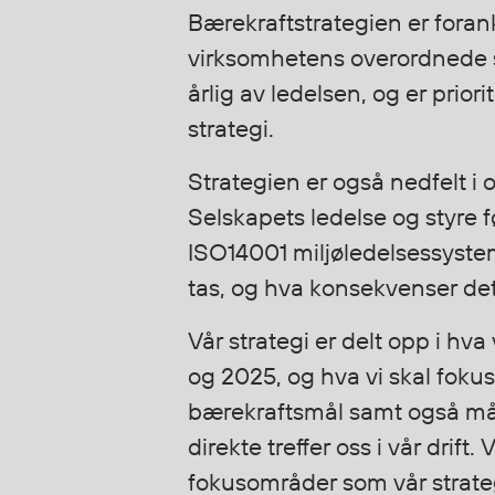
Bærekraftstrategien er foran
virksomhetens overordnede st
årlig av ledelsen, og er prio
strategi.
Strategien er også nedfelt i
Selskapets ledelse og styr
ISO14001 miljøledelsessyste
tas, og hva konsekvenser det vi
Vår strategi er delt opp i hv
og 2025, og hva vi skal fok
bærekraftsmål samt også måls
direkte treffer oss i vår drift
fokusområder som vår strate