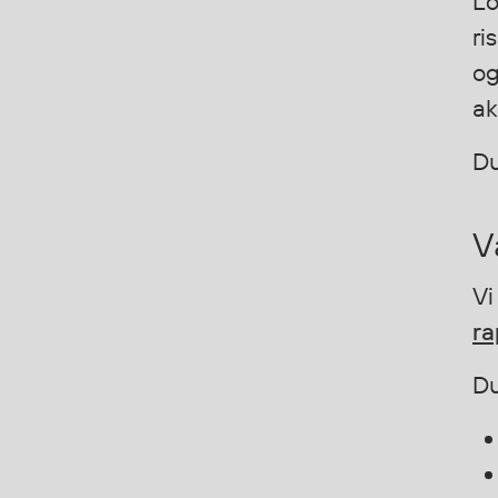
Lo
Mygg- og flåttmiddel
ri
og
ak
D
V
Vi
ra
Du