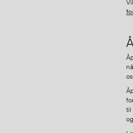
Vi
Stretch
fo
Vanntett
Isolerende
Flyt
Å
Fottøy
Åp
Vernesko
nå
Fottøy uten vern
os
Innleggssåler
Tilbehør
Åp
fo
ti
Diverse
Hode- og lommelykter
og
Sekker og bagger
Hygiene