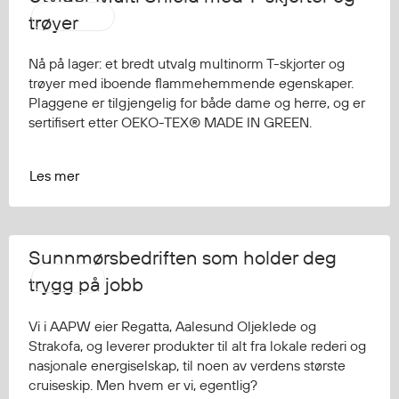
Regnfrakker
Strakofa
trøyer
Bukser
Selebukser
Nå på lager: et bredt utvalg multinorm T-skjorter og
trøyer med iboende flammehemmende egenskaper.
Tilbehør
Plaggene er tilgjengelig for både dame og herre, og er
sertifisert etter OEKO-TEX® MADE IN GREEN.
Flyt- og redningsprodukter
Les mer
Flytevester
Oppblåsbare vester
Redningsvester
Hybridvester
Sunnmørsbedriften som holder deg
Flytejakker
AAPW
trygg på jobb
Flytebukser
Flytedrakter
Vi i AAPW eier Regatta, Aalesund Oljeklede og
Strakofa, og leverer produkter til alt fra lokale rederi og
Tilbehør og reservedeler
nasjonale energiselskap, til noen av verdens største
cruiseskip. Men hvem er vi, egentlig?