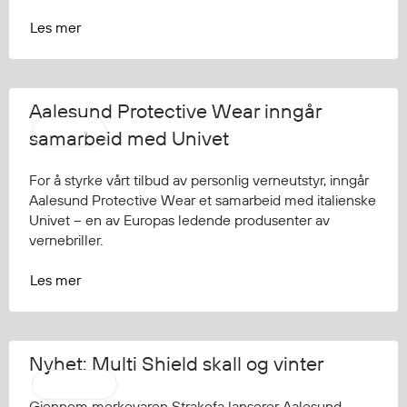
Les mer
Aalesund Protective Wear inngår
AAPW
samarbeid med Univet
For å styrke vårt tilbud av personlig verneutstyr, inngår
Aalesund Protective Wear et samarbeid med italienske
Univet – en av Europas ledende produsenter av
vernebriller.
Les mer
Nyhet: Multi Shield skall og vinter
Strakofa
Gjennom merkevaren Strakofa lanserer Aalesund