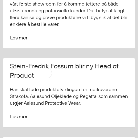
vårt første showroom for å komme tettere på både
eksisterende og potensielle kunder. Det betyr at langt
flere kan se og prøve produktene vi tilbyr, slik at det blir
Diverse
enklere å bestille varer.
Hode- og lommelykter
Sekker og bagger
Les mer
Hygiene
Mygg- og flåttmiddel
Stein-Fredrik Fossum blir ny Head of
Pressemelding
Product
Han skal lede produktutviklingen for merkevarene
Strakofa, Aalesund Oljeklede og Regatta, som sammen
utgjør Aalesund Protective Wear.
Les mer