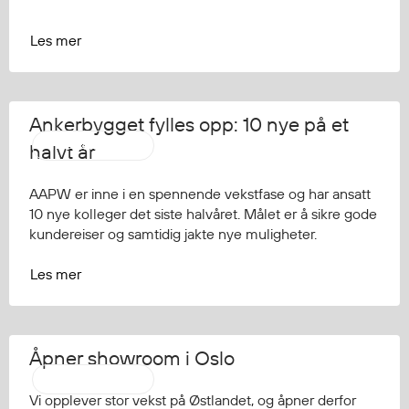
Egenskaper
Les mer
Ull
Flammehemmende
Synlighet
Multinorm
Ankerbygget fylles opp: 10 nye på et
Stretch
Pressemelding
halvt år
Vanntett
AAPW er inne i en spennende vekstfase og har ansatt
Isolerende
10 nye kolleger det siste halvåret. Målet er å sikre gode
Flyt
kundereiser og samtidig jakte nye muligheter.
Les mer
Fottøy
Vernesko
Fottøy uten vern
Åpner showroom i Oslo
Innleggssåler
Pressemelding
Tilbehør
Vi opplever stor vekst på Østlandet, og åpner derfor