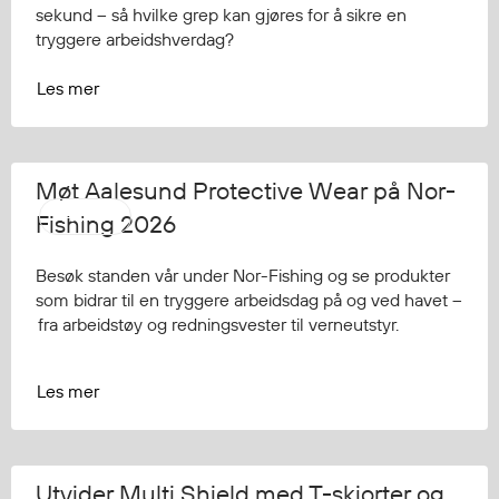
Hodevern
sekund – så hvilke grep kan gjøres for å sikre en
Førstehjelp
tryggere arbeidshverdag?
Hørselvern
Les mer
Øye- og ansiktsvern
Åndedrettsvern
Fallsikring
Korttidsdresser
Møt Aalesund Protective Wear på Nor-
Hansker
AAPW
Fishing 2026
Sko
Hodelykter
Besøk standen vår under Nor-Fishing og se produkter
som bidrar til en tryggere arbeidsdag på og ved havet –
Gassmålere
fra arbeidstøy og redningsvester til verneutstyr.
Les mer
Regnklær
Regnjakker
Anorakker
Forkle
Utvider Multi Shield med T-skjorter og