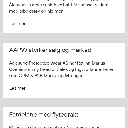
Ålesunds største sankthansbål. I år sponset vi dem
med arbeidstøy og hjelmer.
Les mer
AAPW styrker salg og marked
Pressemelding
Aalesund Protective Wear AS har fått inn Marius
Øverås som ny Head of Sales og Ingvild Janne Tørlen
som CRM & B2B Marketing Manager.
Les mer
Fordelene med flytedrakt
Regatta
Mange av dere som jobber på eller ved vannet