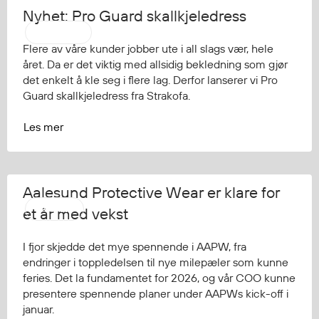
Nyhet: Pro Guard skallkjeledress
Strakofa
Flere av våre kunder jobber ute i all slags vær, hele
året. Da er det viktig med allsidig bekledning som gjør
det enkelt å kle seg i flere lag. Derfor lanserer vi Pro
Guard skallkjeledress fra Strakofa.
Les mer
Aalesund Protective Wear er klare for
AAPW
et år med vekst
I fjor skjedde det mye spennende i AAPW, fra
endringer i toppledelsen til nye milepæler som kunne
feries. Det la fundamentet for 2026, og vår COO kunne
presentere spennende planer under AAPWs kick-off i
januar.