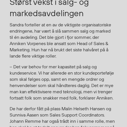
Størst vekst i salg- og
Regnfrakker
markedsavdelingen
Bukser
Selebukser
Sandra forteller at en av de viktigste organisatoriske
Tilbehør
endringene, har vært å slå sammen salg og marked
til én avdeling. Det ble gjort i fjor sommer, der
Anniken Vorpenes ble ansatt som Head of Sales &
Flyt- og redningsprodukter
Marketing. Hun har nå brukt det siste halvåret på å
lande flere viktige roller.
Flytevester
Oppblåsbare vester
– Det var behov for mer kapasitet på salg og
Redningsvester
kundeservice. Vi har allerede en stor kundeportefølje
som skal følges opp, samt en mengde ordrer og
Hybridvester
henvendelser som skal håndteres daglig. Det er mye
Flytejakker
man kan effektivisere med teknologi, men vi trenger
Flytebukser
fortsatt folk som snakker med folk, forklarer Anniken.
Flytedrakter
De har derfor fått på plass Malin Helseth Hansen og
Tilbehør og reservedeler
Sunniva Aasen som Sales Support Coordinators.
Johann Remme har også trådt inn i samme rolle, men