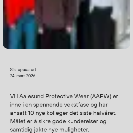
Jakker
med T
Anorakker
skjorte
Frakker
og trø
Mellomlag
Se fler
T-skjorter og gensere
saker
Vester
Bukser
Selebukser
Sist oppdatert:
Kjeledresser
24. mars 2026
Shortser
Ull
Ryggsekker
Vi i Aalesund Protective Wear (AAPW) er
Tilbehør
inne i en spennende vekstfase og har
ansatt 10 nye kolleger det siste halvåret.
Målet er å sikre gode kundereiser og
Verneutstyr
samtidig jakte nye muligheter.