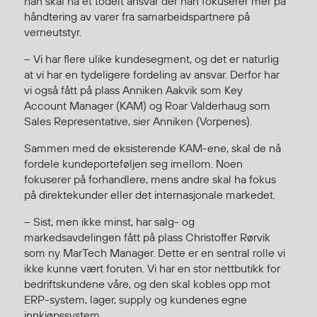
han skal ha et todelt ansvar der han fokuserer mer på
Egenskaper
håndtering av varer fra samarbeidspartnere på
verneutstyr.
Ull
Flammehemmende
– Vi har flere ulike kundesegment, og det er naturlig
Synlighet
at vi har en tydeligere fordeling av ansvar. Derfor har
vi også fått på plass Anniken Aakvik som Key
Multinorm
Account Manager (KAM) og Roar Valderhaug som
Stretch
Sales Representative, sier Anniken (Vorpenes).
Vanntett
Sammen med de eksisterende KAM-ene, skal de nå
Isolerende
fordele kundeporteføljen seg imellom. Noen
Flyt
fokuserer på forhandlere, mens andre skal ha fokus
på direktekunder eller det internasjonale markedet.
– Sist, men ikke minst, har salg- og
Fottøy
markedsavdelingen fått på plass Christoffer Rørvik
Vernesko
som ny MarTech Manager. Dette er en sentral rolle vi
Fottøy uten vern
ikke kunne vært foruten. Vi har en stor nettbutikk for
Innleggssåler
bedriftskundene våre, og den skal kobles opp mot
ERP-system, lager, supply og kundenes egne
Tilbehør
innkjøpssystem.