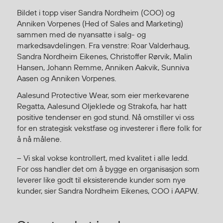
Hodevern
Bildet i topp viser Sandra Nordheim (COO) og
Førstehjelp
Anniken Vorpenes (Hed of Sales and Marketing)
Hørselvern
sammen med de nyansatte i salg- og
Øye- og ansiktsvern
markedsavdelingen. Fra venstre: Roar Valderhaug,
Åndedrettsvern
Sandra Nordheim Eikenes, Christoffer Rørvik, Malin
Hansen, Johann Remme, Anniken Aakvik, Sunniva
Fallsikring
Aasen og Anniken Vorpenes.
Korttidsdresser
Aalesund Protective Wear, som eier merkevarene
Hansker
Regatta, Aalesund Oljeklede og Strakofa, har hatt
Sko
positive tendenser en god stund. Nå omstiller vi oss
Hodelykter
for en strategisk vekstfase og investerer i flere folk for
Gassmålere
å nå målene.
– Vi skal vokse kontrollert, med kvalitet i alle ledd.
For oss handler det om å bygge en organisasjon som
Regnklær
leverer like godt til eksisterende kunder som nye
Regnjakker
kunder, sier Sandra Nordheim Eikenes, COO i AAPW.
Anorakker
Forkle