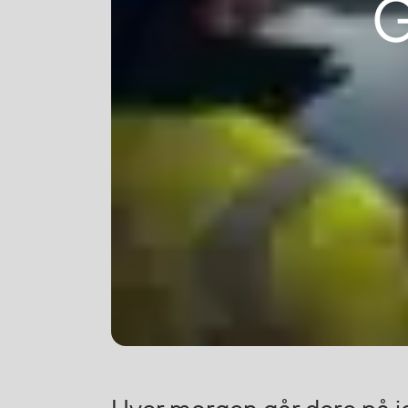
G
Vester
Bukser
Selebukser
Kjeledresser
Shortser
Ull
Ryggsekker
Tilbehør
Verneutstyr
Hodevern
Førstehjelp
Hørselvern
Øye- og ansiktsvern
Åndedrettsvern
Fallsikring