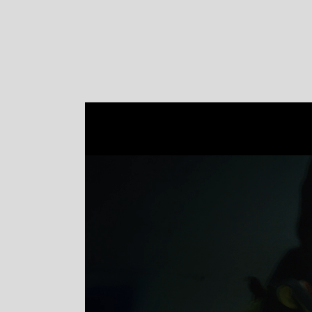
Flyt- og redningsprodukter
Flytevester
Oppblåsbare vester
Redningsvester
Hybridvester
Flytejakker
Flytebukser
Flytedrakter
Tilbehør og reservedeler
Egenskaper
Ull
Flammehemmende
Synlighet
Multinorm