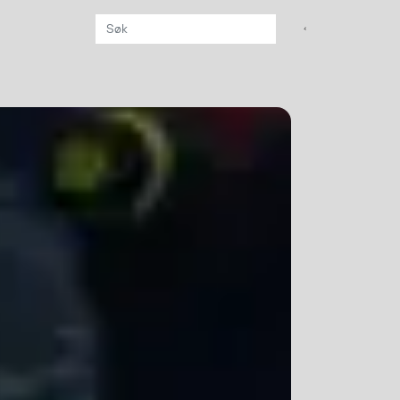
Aktuelt
Sikkerhet for dere
som jobber på sjøen
Møt oss på Nor-
Fishing 2026
Utvider Multi Shield
med T-skjorter og
trøyer
Se flere saker