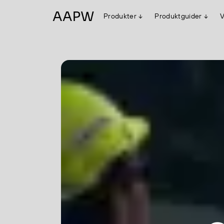
Produkter
Produktguider
V
Egenskaper
Multinorm
Synlighet
Vanntett
Alle produkter
Flyt
Stretch
Arbeidsklær
Hodeplagg
Jakker
Anorakker
Frakker
Mellomlag
T-skjorter og gensere