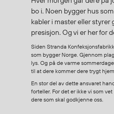
Hver morgen går dere på job
Korttidsdresser
bo i. Noen bygger hus som 
Hansker
kabler i master eller styre
Sko
Hodelykter
presisjon. Og vi er her for d
Gassmålere
Siden Stranda Konfeksjonsfabrikk b
som bygger Norge. Gjennom plagg 
Regnklær
Regnjakker
lys. Og på de varme sommerdagene.
Anorakker
til at dere kommer dere trygt hjem
Forkle
Regnfrakker
En stor del av dette ansvaret hand
Bukser
forteller. For det er ikke vi som v
Selebukser
dere som skal godkjenne oss.
Tilbehør