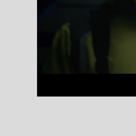
Stretch
Vanntett
Isolerende
Flyt
Fottøy
Vernesko
Fottøy uten vern
Innleggssåler
Tilbehør
Diverse
Hode- og lommelykter
Sekker og bagger
Hygiene