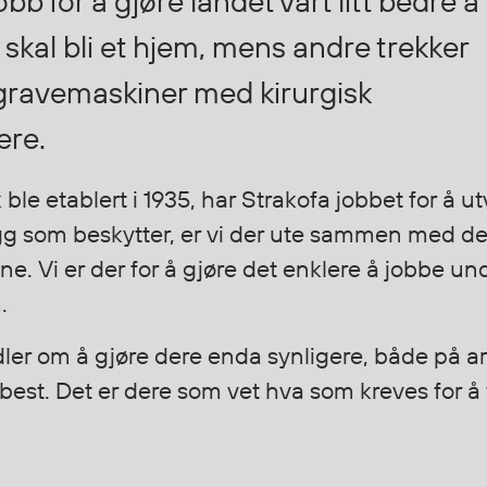
b for å gjøre landet vårt litt bedre å
skal bli et hjem, mens andre trekker
r gravemaskiner med kirurgisk
ere.
le etablert i 1935, har Strakofa jobbet for å ut
som beskytter, er vi der ute sammen med dere. 
 Vi er der for å gjøre det enklere å jobbe und
.
ler om å gjøre dere enda synligere, både på ar
et best. Det er dere som vet hva som kreves for 