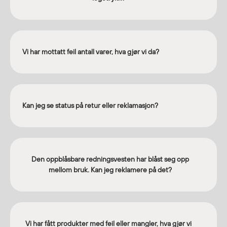
Egenskaper
Ull
Flammehemmende
Vi har mottatt feil antall varer, hva gjør vi da?
Synlighet
Multinorm
Stretch
Vanntett
Kan jeg se status på retur eller reklamasjon?
Isolerende
Flyt
Den oppblåsbare redningsvesten har blåst seg opp
Fottøy
mellom bruk. Kan jeg reklamere på det?
Vernesko
Fottøy uten vern
Innleggssåler
Tilbehør
Vi har fått produkter med feil eller mangler, hva gjør vi