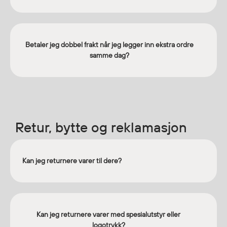
Regnfrakker
Bukser
Selebukser
Betaler jeg dobbel frakt når jeg legger inn ekstra ordre
Tilbehør
samme dag?
Flyt- og redningsprodukter
Flytevester
Oppblåsbare vester
Retur, bytte og reklamasjon
Redningsvester
Hybridvester
Flytejakker
Kan jeg returnere varer til dere?
Flytebukser
Flytedrakter
Tilbehør og reservedeler
Kan jeg returnere varer med spesialutstyr eller
logotrykk?