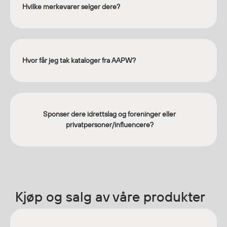
Hvilke merkevarer selger dere?
Jakker
med T
Anorakker
skjorte
Frakker
og trø
Mellomlag
Se fler
Hvor får jeg tak kataloger fra AAPW?
T-skjorter og gensere
saker
Vester
Bukser
Selebukser
Sponser dere idrettslag og foreninger eller
Kjeledresser
privatpersoner/influencere?
Shortser
Ull
Ryggsekker
Tilbehør
Kjøp og salg av våre produkter
Verneutstyr