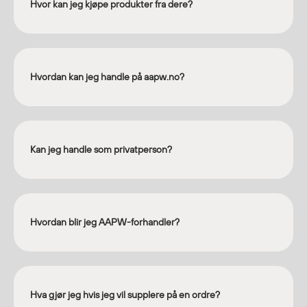
Hodevern
Hvor kan jeg kjøpe produkter fra dere?
Førstehjelp
Hørselvern
Øye- og ansiktsvern
Åndedrettsvern
Hvordan kan jeg handle på aapw.no?
Fallsikring
Korttidsdresser
Hansker
Kan jeg handle som privatperson?
Sko
Hodelykter
Gassmålere
Hvordan blir jeg AAPW-forhandler?
Regnklær
Regnjakker
Anorakker
Hva gjør jeg hvis jeg vil supplere på en ordre?
Forkle