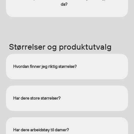
da?
Diverse
Hode- og lommelykter
Sekker og bagger
Hygiene
Størrelser og produktutvalg
Mygg- og flåttmiddel
Hvordan finner jeg riktig størrelse?
Har dere store størrelser?
Har dere arbeidstøy til damer?