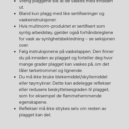
Vreng plaggene slik at de vaskes med innsiden
ut.
Bland kun plagg med like sertifiseringer og
vaskeinstruksjoner.
Hvis multinorm-produktet er sertifisert som
synlig arbeidstøy, gjelder også forhåndsreglene
for vask av synlighetsbekledning – se seksjonen
over.
Følg instruksjonene på vaskelappen. Den finner
du på innsiden av plagget og forteller deg hvor
mange grader plagget kan vaskes på, om det
tåler tørketrommel og lignende.
Du må ikke bruke blekemiddel/skyllemiddel
eller tøymykner. Dette kan ødelegge reflekser
eller redusere beskyttelsesgraden til plagget,
som for eksempel de flammehemmende
egenskapene.
Reflekser må ikke strykes selv om resten av
plagget kan det.