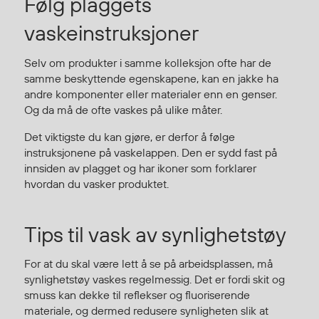
Følg plaggets
Regnfrakker
vaskeinstruksjoner
Bukser
Selebukser
Selv om produkter i samme kolleksjon ofte har de
Tilbehør
samme beskyttende egenskapene, kan en jakke ha
andre komponenter eller materialer enn en genser.
Og da må de ofte vaskes på ulike måter.
Flyt- og redningsprodukter
Det viktigste du kan gjøre, er derfor å følge
Flytevester
instruksjonene på vaskelappen. Den er sydd fast på
Oppblåsbare vester
innsiden av plagget og har ikoner som forklarer
Redningsvester
hvordan du vasker produktet.
Hybridvester
Flytejakker
Tips til vask av synlighetstøy
Flytebukser
Flytedrakter
For at du skal være lett å se på arbeidsplassen, må
Tilbehør og reservedeler
synlighetstøy vaskes regelmessig. Det er fordi skit og
smuss kan dekke til reflekser og fluoriserende
materiale, og dermed redusere synligheten slik at