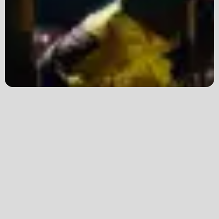
Jakker
med T
Anorakker
skjorte
Frakker
og trø
Mellomlag
Se fler
T-skjorter og gensere
saker
Vester
Bukser
Selebukser
Kjeledresser
Shortser
Ull
Ryggsekker
Tilbehør
Verneutstyr