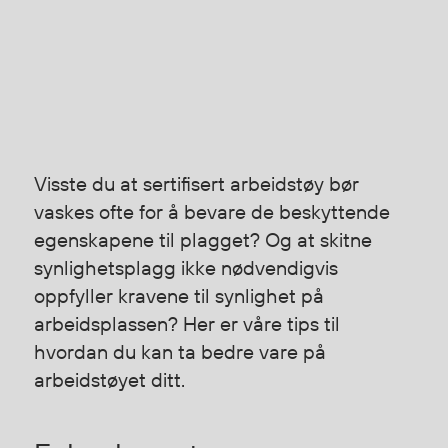
Hodevern
Førstehjelp
Hørselvern
Øye- og ansiktsvern
Åndedrettsvern
Fallsikring
Korttidsdresser
Visste du at sertifisert arbeidstøy bør
Hansker
vaskes ofte for å bevare de beskyttende
Sko
egenskapene til plagget? Og at skitne
Hodelykter
synlighetsplagg ikke nødvendigvis
Gassmålere
oppfyller kravene til synlighet på
arbeidsplassen? Her er våre tips til
hvordan du kan ta bedre vare på
Regnklær
arbeidstøyet ditt.
Regnjakker
Anorakker
Forkle