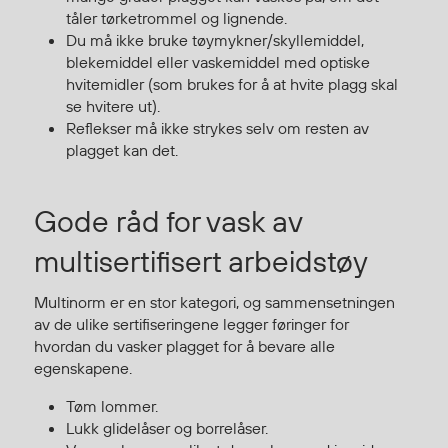
tåler tørketrommel og lignende.
Du må ikke bruke tøymykner/skyllemiddel,
Diverse
blekemiddel eller vaskemiddel med optiske
hvitemidler (som brukes for å at hvite plagg skal
Hode- og lommelykter
se hvitere ut).
Sekker og bagger
Reflekser må ikke strykes selv om resten av
Hygiene
plagget kan det.
Mygg- og flåttmiddel
Gode råd for vask av
multisertifisert arbeidstøy
Multinorm er en stor kategori, og sammensetningen
av de ulike sertifiseringene legger føringer for
hvordan du vasker plagget for å bevare alle
egenskapene.
Tøm lommer.
Lukk glidelåser og borrelåser.