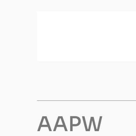
Korttidsdresser
Hansker
Sko
Hodelykter
Gassmålere
Regnklær
Regnjakker
Anorakker
Forkle
Regnfrakker
Bukser
Selebukser
Tilbehør