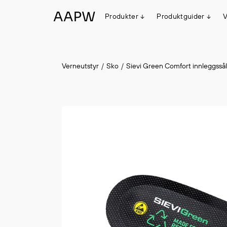
Produkter
Produktguider
V
Egenskaper
Verneutstyr
Sko
Sievi Green Comfort innleggsså
Multinorm
Synlighet
Vanntett
Alle produkter
Flyt
#ItemAdded
#ItemAdded
Stretch
Arbeidsklær
Hodeplagg
Jakker
Anorakker
Frakker
Mellomlag
T-skjorter og gensere