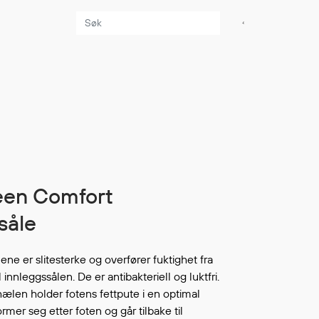
Aktuelt
Sikkerhet for dere
som jobber på sjøen
Møt oss på Nor-
Fishing 2026
Utvider Multi Shield
med T-skjorter og
såle
trøyer
Se flere saker
ene er slitesterke og overfører fuktighet fra
 innleggssålen. De er antibakteriell og luktfri.
ælen holder fotens fettpute i en optimal
ormer seg etter foten og går tilbake til