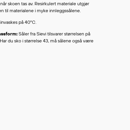
når skoen tas av. Resirkulert materiale utgjør
Fortsett å handle
L ØNSKELISTEN
n til materialene i myke innleggssålene.
invaskes på 40°C.
assform:
Såler fra Sievi tilsvarer størrelsen på
 Har du sko i størrelse 43, må sålene også være