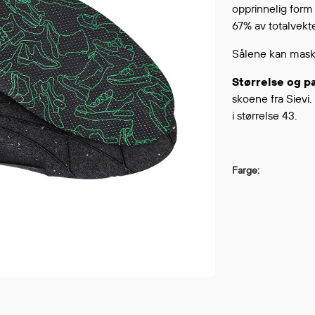
opprinnelig form 
Fortsett å handle
GÅ TI
67% av totalvekte
Sålene kan mask
Størrelse og p
skoene fra Sievi.
i størrelse 43.
Farge: