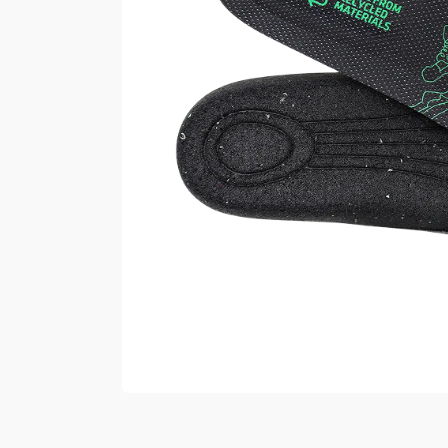
Vester
Bukser
Selebukser
Kjeledresser
Shortser
Ull
Ryggsekker
Tilbehør
Verneutstyr
Hodevern
Førstehjelp
Hørselvern
Øye- og ansiktsvern
Åndedrettsvern
Fallsikring