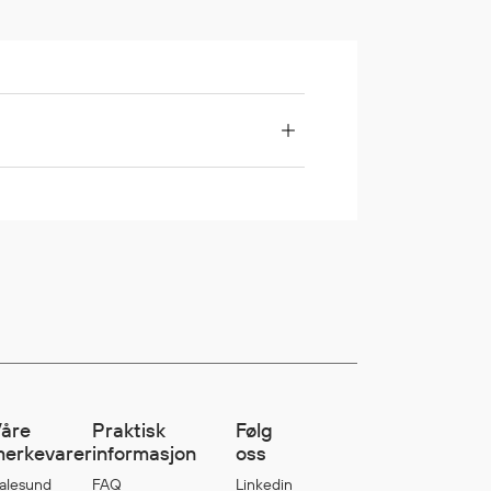
åre
Praktisk
Følg
erkevarer
informasjon
oss
alesund
FAQ
Linkedin