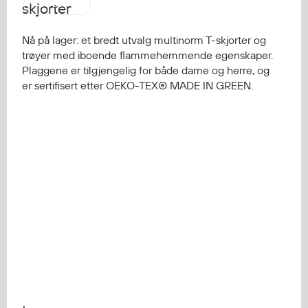
Strakofa
skjorter
Nå på lager: et bredt utvalg multinorm T-skjorter og
trøyer med iboende flammehemmende egenskaper.
Plaggene er tilgjengelig for både dame og herre, og
er sertifisert etter OEKO-TEX® MADE IN GREEN.