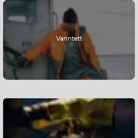
Egenskaper
Ull
Flammehemmende
Synlighet
Vanntett
Multinorm
Stretch
Vanntett
Isolerende
Flyt
Fottøy
Vernesko
Fottøy uten vern
Innleggssåler
Tilbehør