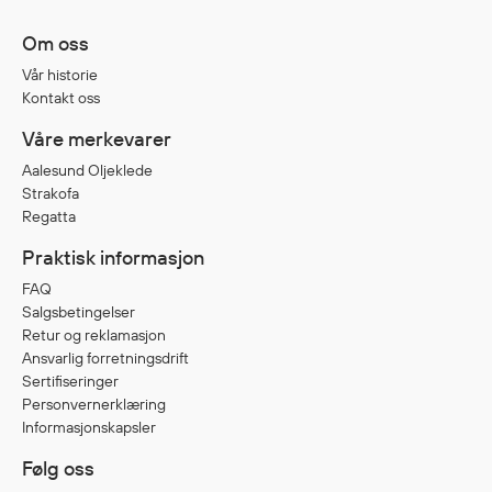
Jakker
med T
Om oss
Anorakker
skjorte
Vår historie
Frakker
og trø
Kontakt oss
Mellomlag
Se fler
Våre merkevarer
T-skjorter og gensere
saker
Vester
Aalesund Oljeklede
Strakofa
Bukser
Regatta
Selebukser
Praktisk informasjon
Kjeledresser
Shortser
FAQ
Salgsbetingelser
Ull
Retur og reklamasjon
Ryggsekker
Ansvarlig forretningsdrift
Tilbehør
Sertifiseringer
Personvernerklæring
Informasjonskapsler
Verneutstyr
Følg oss