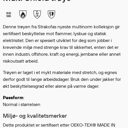
Hodevern
Førstehjelp
Hørselvern
Øye- og ansiktsvern
Denne trøyen fra Strakofas nyeste multinorm kolleksjon gir
Åndedrettsvern
sertifisert beskyttelse mot flammer, lysbue og statisk
Fallsikring
elektrisitet. Den er spesielt utviklet for deg som jobber i
krevende miljø med strenge krav til sikkerhet, enten det er
Korttidsdresser
innen industri, offshore, kraft og energi, jernbane eller annet
Hansker
risikoutsatt arbeid.
Sko
Hodelykter
Trøyen er laget i et mykt materiale med stretch, og egnes
Gassmålere
derfor godt til lange arbeidsdager. Bruk den under jakker for
økt beskyttelsesgrad eller alene på varme dager.
Passform
:
Regnklær
Normal i størrelsen
Regnjakker
Miljø- og kvalitetsmerker
Anorakker
Forkle
Dette produktet er sertifisert etter OEKO-TEX® MADE IN