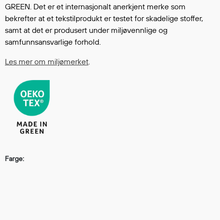
GREEN. Det er et internasjonalt anerkjent merke som
Regnfrakker
bekrefter at et tekstilprodukt er testet for skadelige stoffer,
Bukser
samt at det er produsert under miljøvennlige og
Selebukser
samfunnsansvarlige forhold.
Tilbehør
Les mer om miljømerket
.
Flyt- og redningsprodukter
Flytevester
Oppblåsbare vester
Redningsvester
Hybridvester
Flytejakker
Farge:
Flytebukser
Flytedrakter
Tilbehør og reservedeler