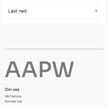
Last ned
Diverse
Hode- og lommelykter
Sekker og bagger
Hygiene
Mygg- og flåttmiddel
Om oss
Vår historie
Kontakt oss