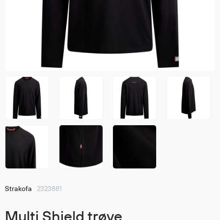
Jakker
med T
Anorakker
skjorte
Frakker
og trø
Mellomlag
Se fler
T-skjorter og gensere
saker
Vester
Bukser
Selebukser
Kjeledresser
Shortser
Ull
Ryggsekker
Tilbehør
Strakofa
2323881
Verneutstyr
Multi Shield trøye