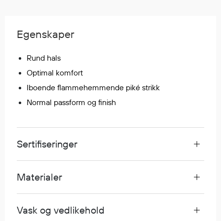
Egenskaper
Ull
Egenskaper
Flammehemmende
Synlighet
Rund hals
Multinorm
Optimal komfort
Stretch
Iboende flammehemmende piké strikk
Vanntett
Normal passform og finish
Isolerende
Flyt
Sertifiseringer
Fottøy
Vernesko
Materialer
Fottøy uten vern
Innleggssåler
Vask og vedlikehold
Tilbehør