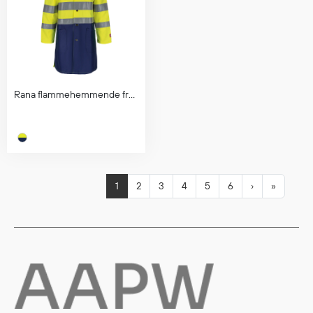
Rana flammehemmende frakk
1
2
3
4
5
6
›
»