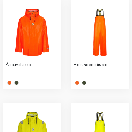
Hodevern
Førstehjelp
Hørselvern
Øye- og ansiktsvern
Åndedrettsvern
Fallsikring
Korttidsdresser
Hansker
Sko
Ålesund jakke
Ålesund selebukse
Hodelykter
Gassmålere
Regnklær
Regnjakker
Anorakker
Forkle