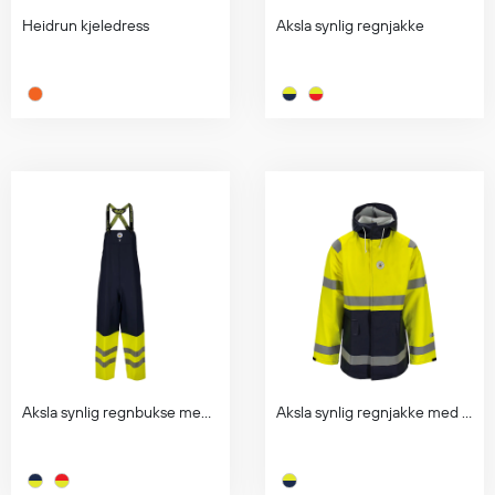
Egenskaper
Heidrun kjeledress
Aksla synlig regnjakke
Ull
Flammehemmende
Synlighet
Multinorm
Stretch
Vanntett
Isolerende
Flyt
Fottøy
Vernesko
Fottøy uten vern
Aksla synlig regnbukse med seler
Aksla synlig regnjakke med lommer
Innleggssåler
Tilbehør