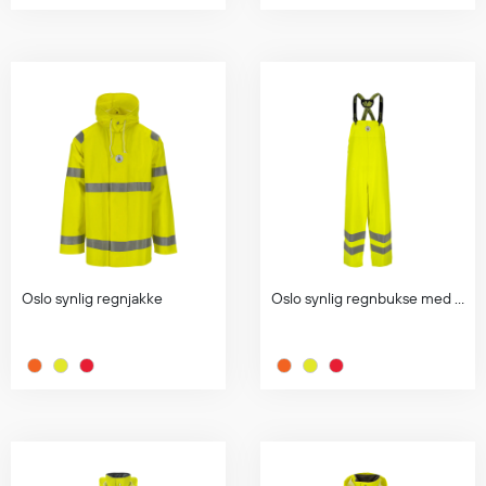
Diverse
Hode- og lommelykter
Sekker og bagger
Hygiene
Mygg- og flåttmiddel
Oslo synlig regnjakke
Oslo synlig regnbukse med seler