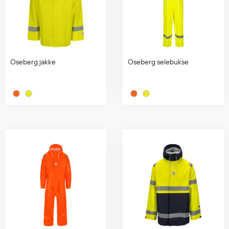
Regnfrakker
Bukser
Selebukser
Tilbehør
Oseberg jakke
Oseberg selebukse
Flyt- og redningsprodukter
Flytevester
Oppblåsbare vester
Redningsvester
Hybridvester
Flytejakker
Flytebukser
Flytedrakter
Tilbehør og reservedeler