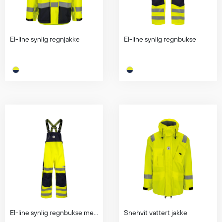
El-line synlig regnjakke
El-line synlig regnbukse
El-line synlig regnbukse med seler
Snehvit vattert jakke