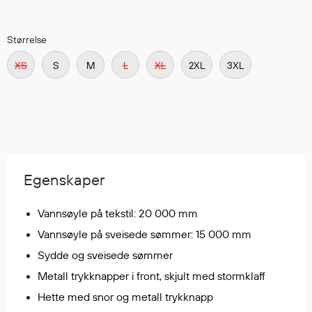
Regnfrakker
Bukser
Størrelse
Selebukser
Tilbehør
XS
S
M
L
XL
2XL
3XL
Flyt- og redningsprodukter
Flytevester
Oppblåsbare vester
Egenskaper
Redningsvester
Hybridvester
Vannsøyle på tekstil: 20 000 mm
Flytejakker
Vannsøyle på sveisede sømmer: 15 000 mm
Flytebukser
Flytedrakter
Sydde og sveisede sømmer
Tilbehør og reservedeler
Metall trykknapper i front, skjult med stormklaff
Hette med snor og metall trykknapp