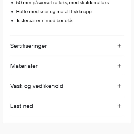
50 mm påsveiset refleks, med skulderrefleks
Egenskaper
Hette med snor og metall trykknapp
Ull
Justerbar erm med borrelås
Flammehemmende
Synlighet
Multinorm
Sertifiseringer
Stretch
Vanntett
Isolerende
Materialer
Flyt
Vask og vedlikehold
Fottøy
Vernesko
Last ned
Fottøy uten vern
Innleggssåler
Tilbehør