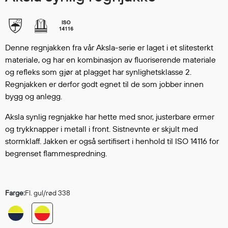
Hodevern
Førstehjelp
Hørselvern
Øye- og ansiktsvern
Denne regnjakken fra vår Aksla-serie er laget i et slitesterkt
Åndedrettsvern
materiale, og har en kombinasjon av fluoriserende materiale
Fallsikring
og refleks som gjør at plagget har synlighetsklasse 2.
Regnjakken er derfor godt egnet til de som jobber innen
Korttidsdresser
bygg og anlegg.
Hansker
Sko
Aksla synlig regnjakke har hette med snor, justerbare ermer
Hodelykter
og trykknapper i metall i front. Sistnevnte er skjult med
Gassmålere
stormklaff. Jakken er også sertifisert i henhold til ISO 14116 for
begrenset flammespredning.
Regnklær
Farge:
Fl. gul/rød 338
Regnjakker
Anorakker
Forkle