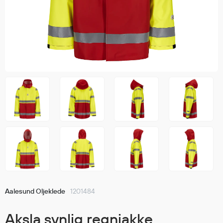
Jakker
med T
Anorakker
skjorte
Frakker
og trø
Mellomlag
Se fler
T-skjorter og gensere
saker
Vester
Bukser
Selebukser
Kjeledresser
Shortser
Ull
Ryggsekker
Tilbehør
Aalesund Oljeklede
1201484
Verneutstyr
Aksla synlig regnjakke