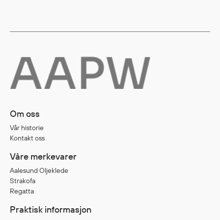
Diverse
Hode- og lommelykter
Sekker og bagger
Hygiene
Mygg- og flåttmiddel
Om oss
Vår historie
Kontakt oss
Våre merkevarer
Aalesund Oljeklede
Strakofa
Regatta
Praktisk informasjon