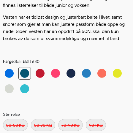
Hodevern
finnes i størrelser til både junior og voksen.
Førstehjelp
Vesten har et tidløst design og justerbart belte i livet, samt
Hørselvern
snorer som gjør at man kan justere passform både oppe og
Øye- og ansiktsvern
nede. Siden vesten har en oppdrift på 50N, skal den kun
Åndedrettsvern
brukes av de som er svømmedyktige og i nærhet til land.
Fallsikring
Korttidsdresser
Hansker
Farge:
Safirblått 680
Sko
Hodelykter
Gassmålere
Regnklær
Regnjakker
Størrelse
Anorakker
30-50 KG
50-70 KG
70-90 KG
90+ KG
Forkle