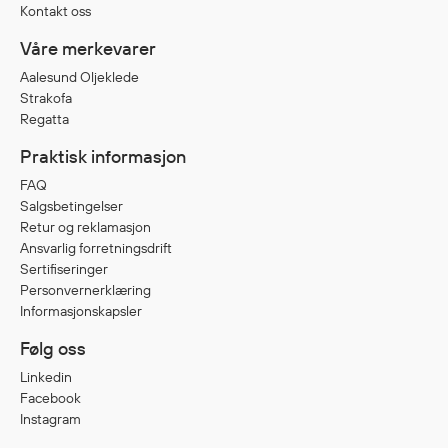
Kontakt oss
Våre merkevarer
Diverse
Aalesund Oljeklede
Hode- og lommelykter
Strakofa
Sekker og bagger
Regatta
Hygiene
Praktisk informasjon
Mygg- og flåttmiddel
FAQ
Salgsbetingelser
Retur og reklamasjon
Ansvarlig forretningsdrift
Sertifiseringer
Personvernerklæring
Informasjonskapsler
Følg oss
Linkedin
Facebook
Instagram