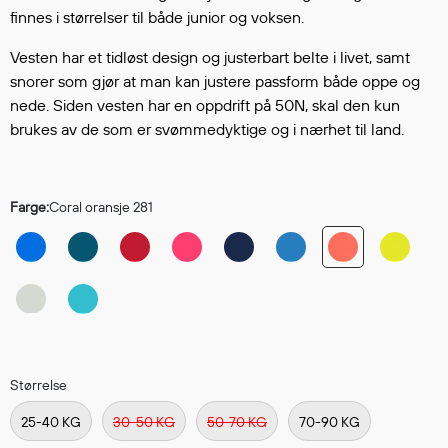
Hodevern
finnes i størrelser til både junior og voksen.
Førstehjelp
Vesten har et tidløst design og justerbart belte i livet, samt
Hørselvern
snorer som gjør at man kan justere passform både oppe og
Øye- og ansiktsvern
nede. Siden vesten har en oppdrift på 50N, skal den kun
Åndedrettsvern
brukes av de som er svømmedyktige og i nærhet til land.
Fallsikring
Korttidsdresser
Hansker
Farge:
Coral oransje 281
Sko
Hodelykter
Gassmålere
Regnklær
Regnjakker
Størrelse
Anorakker
25-40 KG
30-50 KG
50-70 KG
70-90 KG
Forkle