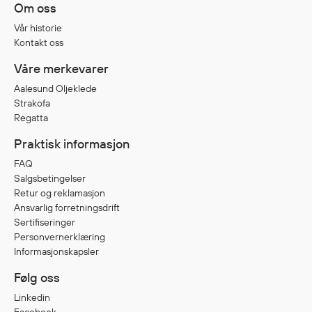
Om oss
Vår historie
Diverse
Kontakt oss
Hode- og lommelykter
Våre merkevarer
Sekker og bagger
Aalesund Oljeklede
Hygiene
Strakofa
Mygg- og flåttmiddel
Regatta
Praktisk informasjon
FAQ
Salgsbetingelser
Retur og reklamasjon
Ansvarlig forretningsdrift
Sertifiseringer
Personvernerklæring
Informasjonskapsler
Følg oss
Linkedin