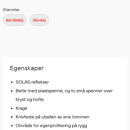
Regnfrakker
Størrelse
Bukser
Selebukser
50-70 KG
70+ KG
Tilbehør
Flyt- og redningsprodukter
Flytevester
Oppblåsbare vester
Egenskaper
Redningsvester
SOLAS reflekser
Hybridvester
Flytejakker
Belte med plastspenne, og to små spenner over
Flytebukser
bryst og hofte
Flytedrakter
Krage
Tilbehør og reservedeler
Knivfeste på utsiden av ene lommen
Område for egenprofilering på rygg