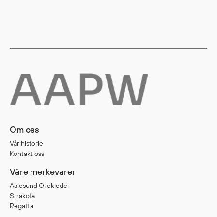
Diverse
Hode- og lommelykter
Sekker og bagger
Hygiene
Mygg- og flåttmiddel
Om oss
Vår historie
Kontakt oss
Våre merkevarer
Aalesund Oljeklede
Strakofa
Regatta