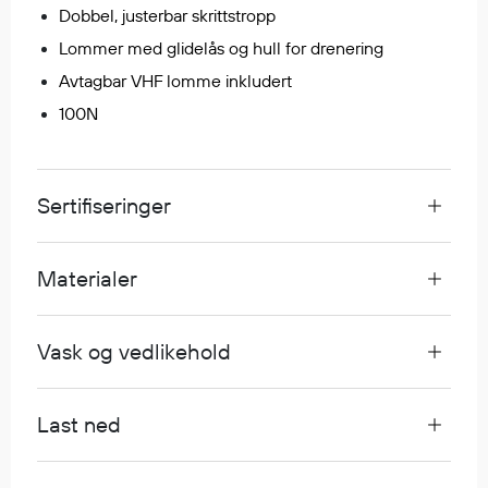
Dobbel, justerbar skrittstropp
Egenskaper
Lommer med glidelås og hull for drenering
Ull
Avtagbar VHF lomme inkludert
Flammehemmende
Synlighet
100N
Multinorm
Stretch
Vanntett
Sertifiseringer
Isolerende
Flyt
Materialer
Fottøy
Vask og vedlikehold
Vernesko
Fottøy uten vern
Last ned
Innleggssåler
Tilbehør