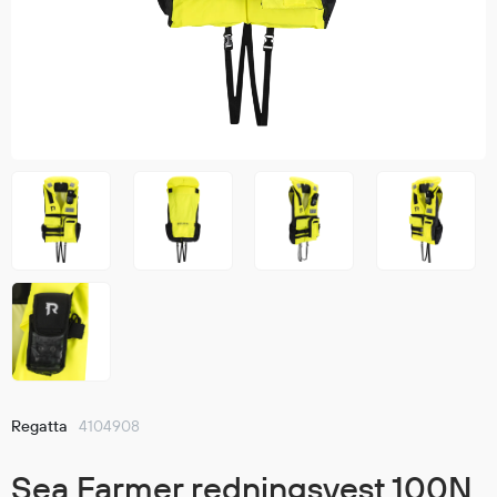
Jakker
med T
Anorakker
skjorte
Frakker
og trø
Mellomlag
Se fler
T-skjorter og gensere
saker
Vester
Bukser
Selebukser
Kjeledresser
Shortser
Ull
Ryggsekker
Tilbehør
Regatta
4104908
Verneutstyr
Sea Farmer redningsvest 100N