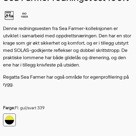
Hodevern
Førstehjelp
Hørselvern
Øye- og ansiktsvern
Denne redningsvesten fra Sea Farmer-kolleksjonen er
Åndedrettsvern
utviklet i samarbeid med oppdrettsnæringen. Den har en stor
Fallsikring
krage som gir økt sikkerhet og komfort, og er i tillegg utstyrt
med SOLAS-godkjente reflekser og dobbel skrittstropp. De
Korttidsdresser
praktiske lommene har både glidelås og drenering, og den
Hansker
ene har i tillegg knivfeste på utsiden.
Sko
Hodelykter
Regatta Sea Farmer har også område for egenprofilering på
Gassmålere
rygg.
Regnklær
Farge:
Fl. gul/svart 339
Regnjakker
Anorakker
Forkle