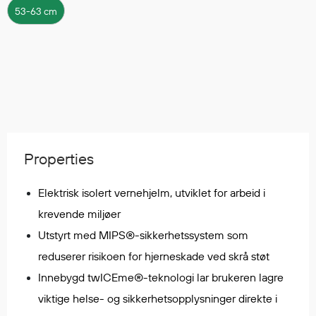
Regnfrakker
53-63 cm
Bukser
Selebukser
Tilbehør
Flyt- og redningsprodukter
Life jackets
Properties
Oppblåsbare vester
Redningsvester
Elektrisk isolert vernehjelm, utviklet for arbeid i
Hybridvester
krevende miljøer
Flytejakker
Utstyrt med MIPS®-sikkerhetssystem som
Flytebukser
reduserer risikoen for hjerneskade ved skrå støt
Flytedrakter
Tilbehør og reservedeler
Innebygd twICEme®-teknologi lar brukeren lagre
viktige helse- og sikkerhetsopplysninger direkte i