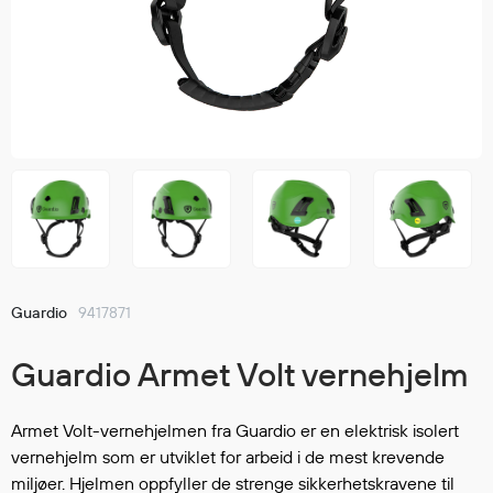
Jakker
med T
Anorakker
skjorte
Frakker
og trø
Mellomlag
Se fler
T-skjorter og gensere
saker
Vester
Bukser
Selebukser
Kjeledresser
Shortser
Guardio
9417871
Ull
Ryggsekker
Guardio Armet Volt vernehjelm
Tilbehør
Armet Volt-vernehjelmen fra Guardio er en elektrisk isolert
vernehjelm som er utviklet for arbeid i de mest krevende
Verneutstyr
miljøer. Hjelmen oppfyller de strenge sikkerhetskravene til