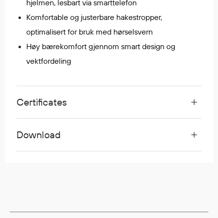
hjelmen, lesbart via smarttelefon
Egenskaper
Komfortable og justerbare hakestropper,
Ull
optimalisert for bruk med hørselsvern
Flammehemmende
Høy bærekomfort gjennom smart design og
Synlighet
vektfordeling
Multinorm
Stretch
Vanntett
Certificates
Isolerende
Flyt
Download
Fottøy
Vernesko
Fottøy uten vern
Innleggssåler
Tilbehør