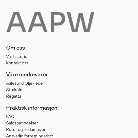
Diverse
Hode- og lommelykter
Sekker og bagger
Hygiene
Om oss
Mygg- og flåttmiddel
Vår historie
Kontakt oss
Våre merkevarer
Aalesund Oljeklede
Strakofa
Regatta
Praktisk informasjon
FAQ
Salgsbetingelser
Retur og reklamasjon
Ansvarlig forretningsdrift