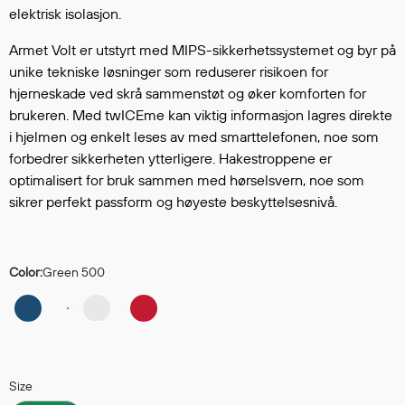
Hodevern
elektrisk isolasjon.
Førstehjelp
Armet Volt er utstyrt med MIPS-sikkerhetssystemet og byr på
Hørselvern
unike tekniske løsninger som reduserer risikoen for
Øye- og ansiktsvern
hjerneskade ved skrå sammenstøt og øker komforten for
Åndedrettsvern
brukeren. Med twICEme kan viktig informasjon lagres direkte
Fallsikring
i hjelmen og enkelt leses av med smarttelefonen, noe som
Korttidsdresser
forbedrer sikkerheten ytterligere. Hakestroppene er
Hansker
optimalisert for bruk sammen med hørselsvern, noe som
Sko
sikrer perfekt passform og høyeste beskyttelsesnivå.
Hodelykter
Gassmålere
Color:
Green 500
Regnklær
Regnjakker
Anorakker
Size
Forkle