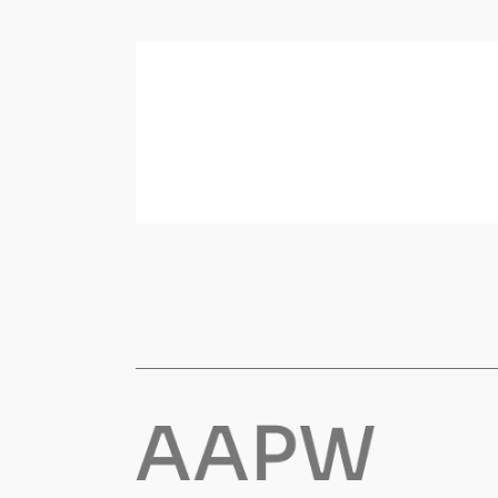
Korttidsdresser
Hansker
Sko
Hodelykter
Gassmålere
Regnklær
Regnjakker
Anorakker
Forkle
Regnfrakker
Bukser
Selebukser
Tilbehør