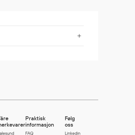
åre
Praktisk
Følg
erkevarer
informasjon
oss
alesund
FAQ
Linkedin