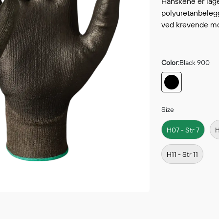
Hanskene er lag
Continue shopping
GO 
polyuretanbelegg
ved krevende mo
Color:
Black 900
Size
H07 - Str 7
H
H11 - Str 11