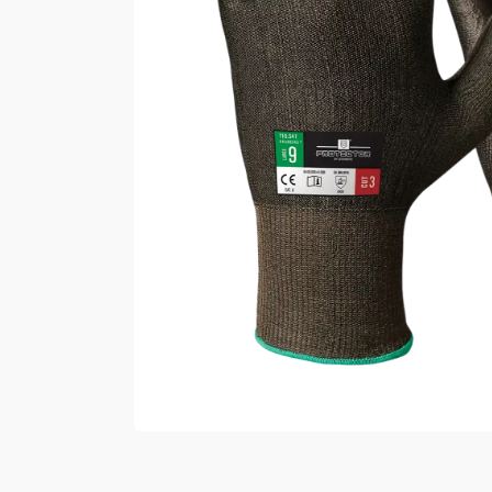
Vester
Bukser
Selebukser
Kjeledresser
Shortser
Ull
Ryggsekker
Tilbehør
Verneutstyr
Hodevern
Førstehjelp
Hørselvern
Øye- og ansiktsvern
Åndedrettsvern
Fallsikring