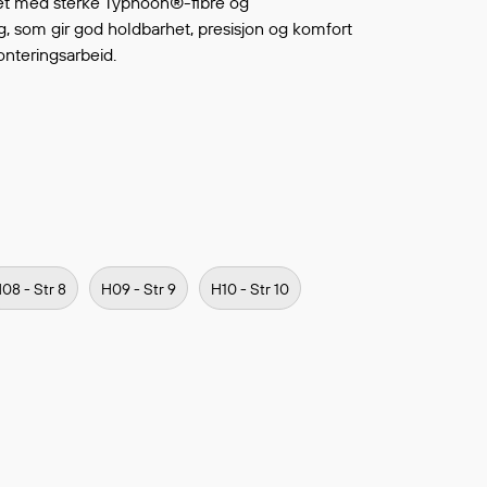
et med sterke Typhoon®-fibre og
Continue shopping
TO WISHLIST
, som gir god holdbarhet, presisjon og komfort
nteringsarbeid.
08 - Str 8
H09 - Str 9
H10 - Str 10