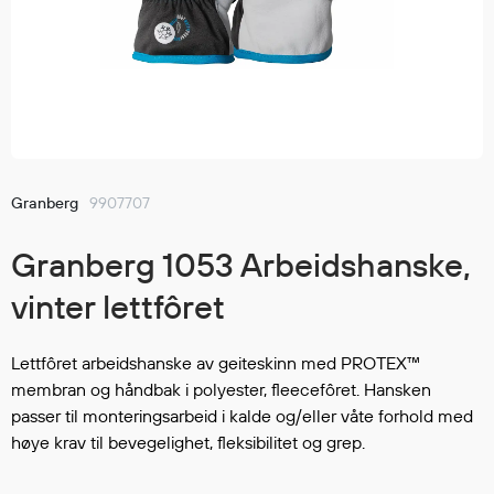
GO TO WISHLIST
Jakker
med T
Anorakker
skjorte
Frakker
og trø
Mellomlag
Se fler
T-skjorter og gensere
saker
Vester
Bukser
Granberg
9907707
Selebukser
Granberg 1053 Arbeidshanske,
Kjeledresser
Shortser
vinter lettfôret
Ull
Ryggsekker
Lettfôret arbeidshanske av geiteskinn med PROTEX™
Tilbehør
membran og håndbak i polyester, fleecefôret. Hansken
passer til monteringsarbeid i kalde og/eller våte forhold med
høye krav til bevegelighet, fleksibilitet og grep.
Verneutstyr