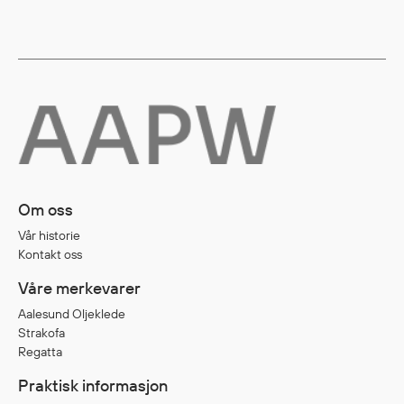
Egenskaper
Ull
Flammehemmende
Synlighet
Multinorm
Stretch
Vanntett
Isolerende
Om oss
Flyt
Vår historie
Kontakt oss
Fottøy
Våre merkevarer
Vernesko
Aalesund Oljeklede
Strakofa
Fottøy uten vern
Regatta
Innleggssåler
Praktisk informasjon
Tilbehør