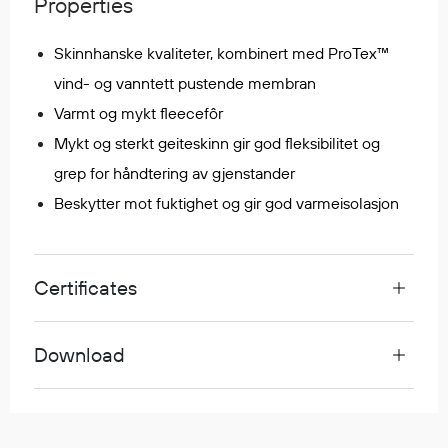
Properties
Regnfrakker
Bukser
Skinnhanske kvaliteter, kombinert med ProTex™
Selebukser
vind- og vanntett pustende membran
Tilbehør
Varmt og mykt fleecefôr
Mykt og sterkt geiteskinn gir god fleksibilitet og
grep for håndtering av gjenstander
Flyt- og redningsprodukter
Life jackets
Beskytter mot fuktighet og gir god varmeisolasjon
Oppblåsbare vester
Redningsvester
Hybridvester
Certificates
Flytejakker
Flytebukser
Download
Flytedrakter
Tilbehør og reservedeler