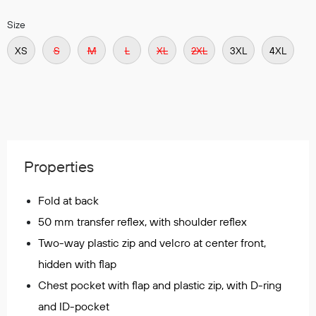
Regnfrakker
Size
Bukser
Selebukser
XS
S
M
L
XL
2XL
3XL
4XL
Tilbehør
Flyt- og redningsprodukter
Life jackets
Oppblåsbare vester
Properties
Redningsvester
Hybridvester
Fold at back
Flytejakker
50 mm transfer reflex, with shoulder reflex
Flytebukser
Two-way plastic zip and velcro at center front,
Flytedrakter
hidden with flap
Tilbehør og reservedeler
Chest pocket with flap and plastic zip, with D-ring
and ID-pocket