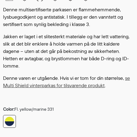
Hodevern
Førstehjelp
Denne multisertifiserte parkasen er flammehemmende,
lysbuegodkjent og antistatisk. I tillegg er den vanntett og
Hørselvern
sertifisert som synlig bekleding i klasse 3.
Øye- og ansiktsvern
Åndedrettsvern
Jakken er laget i et slitesterkt materiale og har lett vattering,
Fallsikring
slik at det blir enklere å holde varmen på de litt kaldere
Korttidsdresser
dagene – uten at det går på bekostning av sikkerheten.
Hetten er avtagbar, og brystlommen har både D-ring og ID-
Hansker
lomme.
Sko
Hodelykter
Denne varen er utgående. Hvis vi er tom for din størrelse,
se
Gassmålere
Multi Shield vinterparkas for tilsvarende produkt
.
Regnklær
Color:
Fl. yellow/marine 331
Regnjakker
Anorakker
Forkle