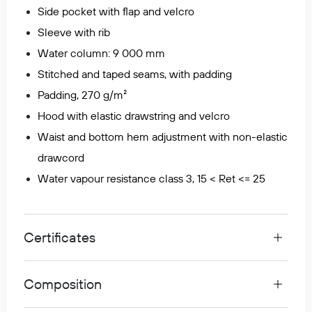
Side pocket with flap and velcro
Egenskaper
Sleeve with rib
Ull
Water column: 9 000 mm
Flammehemmende
Synlighet
Stitched and taped seams, with padding
Multinorm
Padding, 270 g/m²
Stretch
Hood with elastic drawstring and velcro
Vanntett
Waist and bottom hem adjustment with non-elastic
Isolerende
drawcord
Flyt
Water vapour resistance class 3, 15 < Ret <= 25
Fottøy
Certificates
Vernesko
Fottøy uten vern
Innleggssåler
Composition
Tilbehør