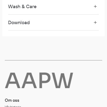
Wash & Care
Diverse
Hode- og lommelykter
Download
Sekker og bagger
Hygiene
Mygg- og flåttmiddel
Om oss