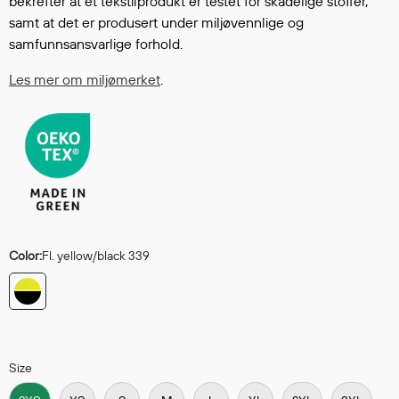
bekrefter at et tekstilprodukt er testet for skadelige stoffer,
Regnfrakker
samt at det er produsert under miljøvennlige og
Bukser
samfunnsansvarlige forhold.
Selebukser
Les mer om miljømerket
.
Tilbehør
Flyt- og redningsprodukter
Life jackets
Oppblåsbare vester
Redningsvester
Hybridvester
Color:
Fl. yellow/black 339
Flytejakker
Flytebukser
Flytedrakter
Tilbehør og reservedeler
Size