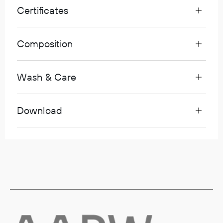
Certificates
Diverse
Composition
Hode- og lommelykter
Sekker og bagger
Hygiene
Wash & Care
Mygg- og flåttmiddel
Download