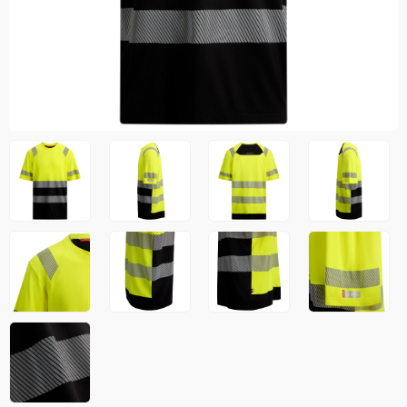
Jakker
med T
Anorakker
skjorte
Frakker
og trø
Mellomlag
Se fler
T-skjorter og gensere
saker
Vester
Bukser
Selebukser
Kjeledresser
Shortser
Ull
Ryggsekker
Tilbehør
Verneutstyr