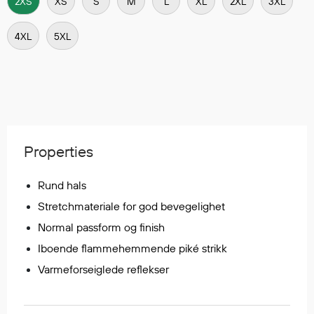
2XS
XS
S
M
L
XL
2XL
3XL
Egenskaper
Ull
4XL
5XL
Flammehemmende
Synlighet
Multinorm
Stretch
Vanntett
Isolerende
Properties
Flyt
Rund hals
Stretchmateriale for god bevegelighet
Fottøy
Normal passform og finish
Vernesko
Iboende flammehemmende piké strikk
Fottøy uten vern
Varmeforseiglede reflekser
Innleggssåler
Tilbehør