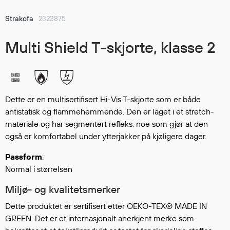
Hodevern
Førstehjelp
Strakofa
2323875
Hørselvern
Multi Shield T-skjorte, klasse 2
Øye- og ansiktsvern
Åndedrettsvern
Fallsikring
Korttidsdresser
Hansker
Dette er en multisertifisert Hi-Vis T-skjorte som er både
antistatisk og flammehemmende. Den er laget i et stretch-
Sko
materiale og har segmentert refleks, noe som gjør at den
Hodelykter
også er komfortabel under ytterjakker på kjøligere dager.
Gassmålere
Passform
:
Normal i størrelsen
Regnklær
Miljø- og kvalitetsmerker
Regnjakker
Dette produktet er sertifisert etter OEKO-TEX® MADE IN
Anorakker
GREEN. Det er et internasjonalt anerkjent merke som
Forkle