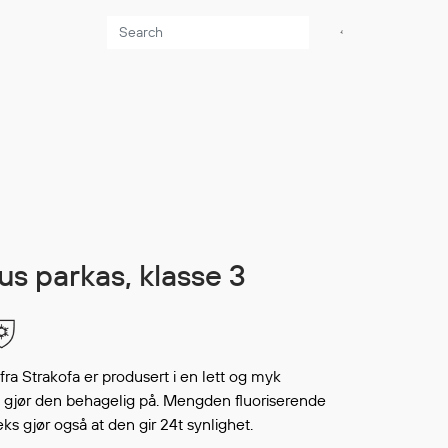
Aktuelt
Sikkerhet for dere
som jobber på sjøen
Møt oss på Nor-
Fishing 2026
Utvider Multi Shield
lus parkas, klasse 3
med T-skjorter og
trøyer
Se flere saker
ra Strakofa er produsert i en lett og myk
m gjør den behagelig på. Mengden fluoriserende
eks gjør også at den gir 24t synlighet.