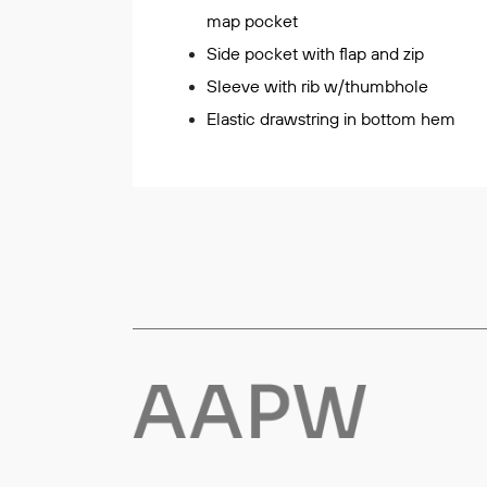
map pocket
Flyt- og redningsprodukter
Side pocket with flap and zip
Life jackets
Sleeve with rib w/thumbhole
Oppblåsbare vester
Elastic drawstring in bottom hem
Redningsvester
Hybridvester
Flytejakker
Flytebukser
Flytedrakter
Tilbehør og reservedeler
Egenskaper
Ull
Flammehemmende
Synlighet
Multinorm