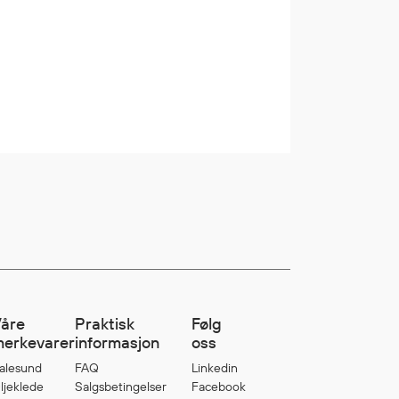
åre
Praktisk
Følg
erkevarer
informasjon
oss
alesund
FAQ
Linkedin
ljeklede
Salgsbetingelser
Facebook