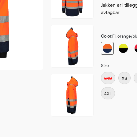
Continue shopping
Jakken er i tille
GO 
avtagbar.
Color:
Fl. orange/bl
Size
2XS
XS
4XL