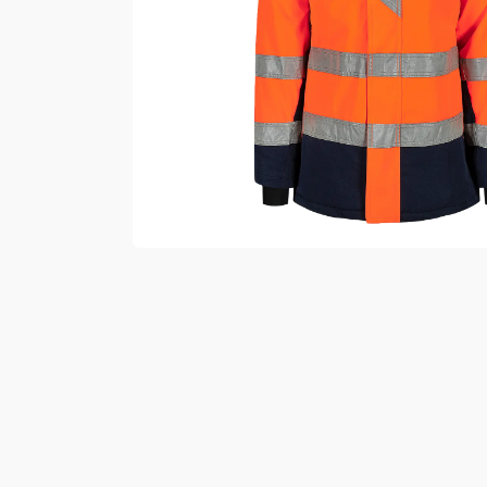
Vester
Bukser
Selebukser
Kjeledresser
Shortser
Ull
Ryggsekker
Tilbehør
Verneutstyr
Hodevern
Førstehjelp
Hørselvern
Øye- og ansiktsvern
Åndedrettsvern
Fallsikring