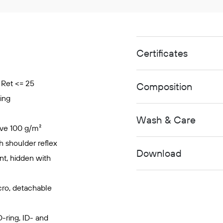
Certificates
 Ret <= 25
Composition
ing
Wash & Care
eve 100 g/m²
h shoulder reflex
Download
nt, hidden with
cro, detachable
D-ring, ID- and