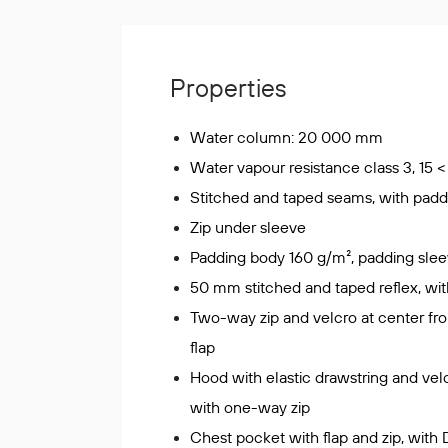
Korttidsdresser
Hansker
Sko
Properties
Hodelykter
Gassmålere
Water column: 20 000 mm
Water vapour resistance class 3, 15 <
Stitched and taped seams, with padd
Regnklær
Zip under sleeve
Regnjakker
Padding body 160 g/m², padding sle
Anorakker
50 mm stitched and taped reflex, wit
Forkle
Two-way zip and velcro at center fro
Regnfrakker
flap
Bukser
Selebukser
Hood with elastic drawstring and vel
Tilbehør
with one-way zip
Chest pocket with flap and zip, with 