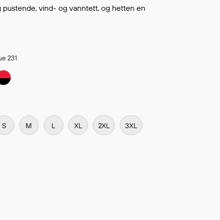
Continue shopping
gg pustende, vind- og vanntett, og hetten en
TO WISHLIST
ue 231
S
M
L
XL
2XL
3XL