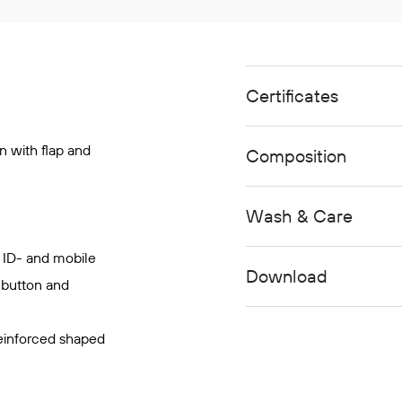
Certificates
en with flap and
Composition
Wash & Care
h ID- and mobile
Download
 button and
einforced shaped