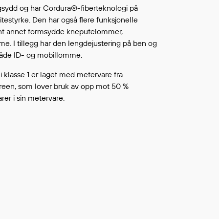
Continue shopping
gsydd og har Cordura®-fiberteknologi på
TO WISHLIST
itestyrke. Den har også flere funksjonelle
ant annet formsydde kneputelommer,
 I tillegg har den lengdejustering på ben og
åde ID- og mobillomme.
i klasse 1 er laget med metervare fra
een, som lover bruk av opp mot 50 %
rer i sin metervare.