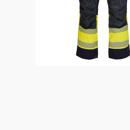
Vester
Bukser
Selebukser
Kjeledresser
Shortser
Ull
Ryggsekker
Tilbehør
Verneutstyr
Hodevern
Førstehjelp
Hørselvern
Øye- og ansiktsvern
Åndedrettsvern
Fallsikring