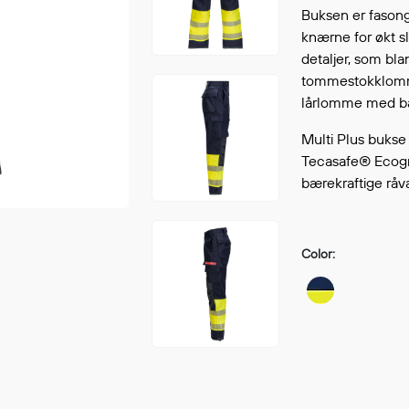
Continue shopping
Buksen er fason
GO 
knærne for økt sl
detaljer, som bl
tommestokklomme.
lårlomme med b
Multi Plus bukse 
Tecasafe® Ecogr
bærekraftige råva
Color: