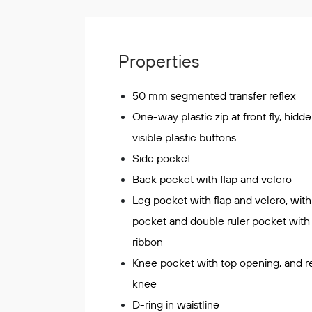
Korttidsdresser
Hansker
Sko
Properties
Hodelykter
Gassmålere
50 mm segmented transfer reflex
One-way plastic zip at front fly, hidd
visible plastic buttons
Regnklær
Side pocket
Regnjakker
Back pocket with flap and velcro
Anorakker
Leg pocket with flap and velcro, wit
Forkle
pocket and double ruler pocket with
Regnfrakker
ribbon
Bukser
Selebukser
Knee pocket with top opening, and r
Tilbehør
knee
D-ring in waistline