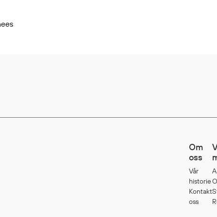
nees
Om
V
oss
m
Vår
A
historie
O
Kontakt
S
oss
R