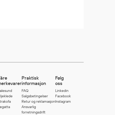
åre
Praktisk
Følg
erkevarer
informasjon
oss
alesund
FAQ
Linkedin
ljeklede
Salgsbetingelser
Facebook
trakofa
Retur og reklamasjon
Instagram
egatta
Ansvarlig
forretningsdrift