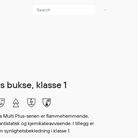
Aktuelt
Sikkerhet for dere
som jobber på sjøen
Møt oss på Nor-
Fishing 2026
Utvider Multi Shield
lus bukse, klasse 1
med T-skjorter og
trøyer
Se flere saker
a Multi Plus-serien er flammehemmende,
ntistatisk og kjemikalieavvisende. I tillegg er
om synlighetsbekledning i klasse 1.