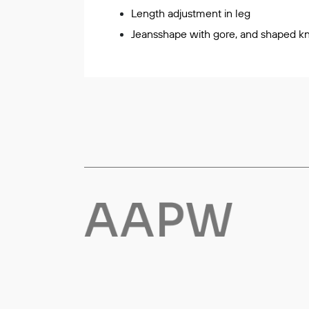
Length adjustment in leg
Flyt- og redningsprodukter
Jeansshape with gore, and shaped k
Life jackets
Oppblåsbare vester
Redningsvester
Hybridvester
Flytejakker
Flytebukser
Flytedrakter
Tilbehør og reservedeler
Egenskaper
Ull
Flammehemmende
Synlighet
Multinorm