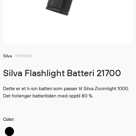
Jakker
med T
Anorakker
skjorte
Frakker
og trø
Mellomlag
Se fler
T-skjorter og gensere
saker
Vester
Bukser
Silva
9908106
Selebukser
Silva Flashlight Batteri 21700
Kjeledresser
Shortser
Ull
Dette er et li-ion batteri som passer til Silva Zoomlight 1000.
Det forlenger batteritiden med opptil 80 %.
Ryggsekker
Tilbehør
Color:
Verneutstyr