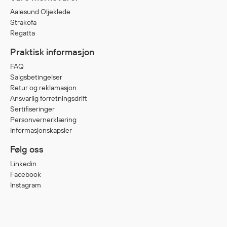
Jakker
med T
Aalesund Oljeklede
Strakofa
Anorakker
skjorte
Regatta
Frakker
og trø
Praktisk informasjon
Mellomlag
Se fler
T-skjorter og gensere
saker
FAQ
Salgsbetingelser
Vester
Retur og reklamasjon
Bukser
Ansvarlig forretningsdrift
Selebukser
Sertifiseringer
Kjeledresser
Personvernerklæring
Informasjonskapsler
Shortser
Ull
Følg oss
Ryggsekker
Linkedin
Tilbehør
Facebook
Instagram
Verneutstyr