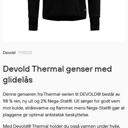
Jakker
med T
Anorakker
skjorte
Frakker
og trø
Mellomlag
Se fler
T-skjorter og gensere
saker
Vester
Bukser
Devold
9118223
Selebukser
Devold Thermal genser med
Kjeledresser
Shortser
glidelås
Ull
Ryggsekker
Denne genseren fra Thermal-serien til DEVOLD® består av
Tilbehør
98 % ren, ny ull og 2% Nega-Stat®. Ull sørger for godt vern
mot kulde, strålevarme og flammer, mens Nega-Stat® gjør at
plaggene gir optimal antistatisk beskyttelse.
Verneutstyr
Med Devold® Thermal holder du også varmen under hvile,