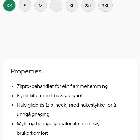
Regnfrakker
XS
S
M
L
XL
2XL
3XL
Bukser
Selebukser
Tilbehør
Flyt- og redningsprodukter
Life jackets
Properties
Oppblåsbare vester
Redningsvester
Zirpro-behandlet for økt flammehemming
Hybridvester
Isydd kile for økt bevegelighet
Flytejakker
Halv glidelås (zip-neck) med hakestykke for å
Flytebukser
Flytedrakter
unngå gnaging
Tilbehør og reservedeler
Mykt og behagelig materiale med høy
brukerkomfort