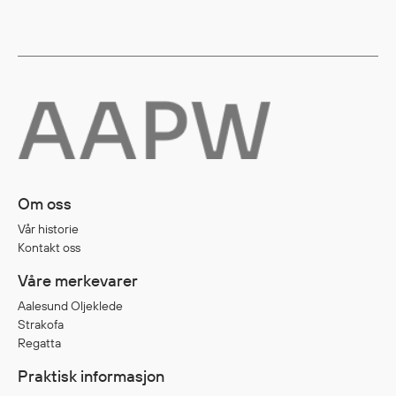
Diverse
Hode- og lommelykter
Sekker og bagger
Hygiene
Mygg- og flåttmiddel
Om oss
Vår historie
Kontakt oss
Våre merkevarer
Aalesund Oljeklede
Strakofa
Regatta
Praktisk informasjon