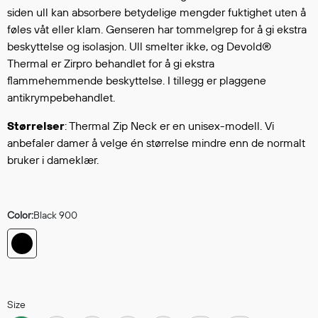
Hodevern
siden ull kan absorbere betydelige mengder fuktighet uten å
Førstehjelp
føles våt eller klam. Genseren har tommelgrep for å gi ekstra
Hørselvern
beskyttelse og isolasjon. Ull smelter ikke, og Devold®
Øye- og ansiktsvern
Thermal er Zirpro behandlet for å gi ekstra
Åndedrettsvern
flammehemmende beskyttelse. I tillegg er plaggene
antikrympebehandlet.
Fallsikring
Korttidsdresser
Størrelser
: Thermal Zip Neck er en unisex-modell. Vi
Hansker
anbefaler damer å velge én størrelse mindre enn de normalt
Sko
bruker i dameklær.
Hodelykter
Gassmålere
Color:
Black 900
Regnklær
Regnjakker
Anorakker
Size
Forkle