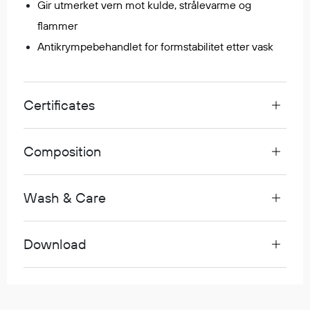
Gir utmerket vern mot kulde, strålevarme og
Egenskaper
flammer
Ull
Antikrympebehandlet for formstabilitet etter vask
Flammehemmende
Synlighet
Multinorm
Certificates
Stretch
Vanntett
Isolerende
Composition
Flyt
Wash & Care
Fottøy
Vernesko
Download
Fottøy uten vern
Innleggssåler
Tilbehør