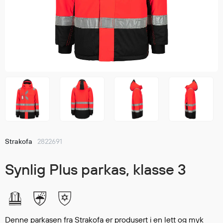
Jakker
med T
Anorakker
skjorte
Frakker
og trø
Mellomlag
Se fler
T-skjorter og gensere
saker
Vester
Bukser
Selebukser
Kjeledresser
Shortser
Strakofa
2822691
Ull
Ryggsekker
Synlig Plus parkas, klasse 3
Tilbehør
Verneutstyr
Denne parkasen fra Strakofa er produsert i en lett og myk