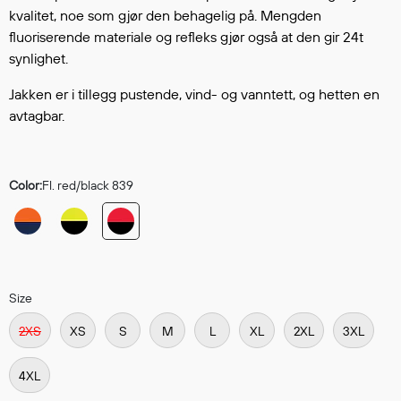
Hodevern
kvalitet, noe som gjør den behagelig på. Mengden
Førstehjelp
fluoriserende materiale og refleks gjør også at den gir 24t
Hørselvern
synlighet.
Øye- og ansiktsvern
Jakken er i tillegg pustende, vind- og vanntett, og hetten en
Åndedrettsvern
avtagbar.
Fallsikring
Korttidsdresser
Hansker
Color:
Fl. red/black 839
Sko
Hodelykter
Gassmålere
Size
Regnklær
2XS
XS
S
M
L
XL
2XL
3XL
Regnjakker
Anorakker
4XL
Forkle