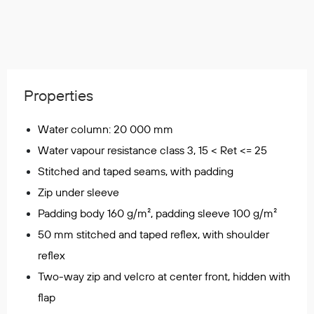
Regnfrakker
Bukser
Selebukser
Tilbehør
Properties
Flyt- og redningsprodukter
Water column: 20 000 mm
Life jackets
Water vapour resistance class 3, 15 < Ret <= 25
Oppblåsbare vester
Stitched and taped seams, with padding
Redningsvester
Zip under sleeve
Hybridvester
Padding body 160 g/m², padding sleeve 100 g/m²
Flytejakker
50 mm stitched and taped reflex, with shoulder
Flytebukser
Flytedrakter
reflex
Tilbehør og reservedeler
Two-way zip and velcro at center front, hidden with
flap