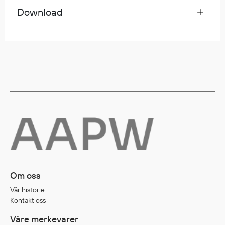
Download
Diverse
Hode- og lommelykter
Sekker og bagger
Hygiene
Mygg- og flåttmiddel
Om oss
Vår historie
Kontakt oss
Våre merkevarer