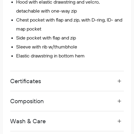
Hood with elastic drawstring and velcro,
Egenskaper
detachable with one-way zip
Ull
Chest pocket with flap and zip, with D-ring, ID- and
Flammehemmende
map pocket
Synlighet
Side pocket with flap and zip
Multinorm
Sleeve with rib w/thumbhole
Stretch
Vanntett
Elastic drawstring in bottom hem
Isolerende
Flyt
Certificates
Fottøy
Composition
Vernesko
Fottøy uten vern
Innleggssåler
Wash & Care
Tilbehør