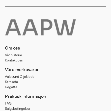
Diverse
Hode- og lommelykter
Sekker og bagger
Hygiene
Mygg- og flåttmiddel
Om oss
Vår historie
Kontakt oss
Våre merkevarer
Aalesund Oljeklede
Strakofa
Regatta
Praktisk informasjon
FAQ
Salgsbetingelser