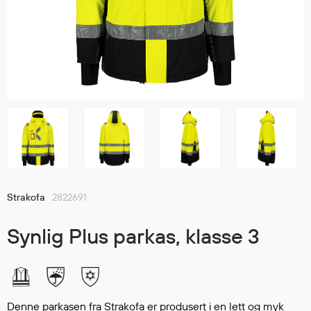
Jakker
med T
Anorakker
skjorte
Frakker
og trø
Mellomlag
Se fler
T-skjorter og gensere
saker
Vester
Bukser
Selebukser
Kjeledresser
Shortser
Strakofa
2822691
Ull
Ryggsekker
Synlig Plus parkas, klasse 3
Tilbehør
Verneutstyr
Denne parkasen fra Strakofa er produsert i en lett og myk