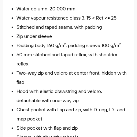
Regnfrakker
Water column: 20 000 mm
Bukser
Water vapour resistance class 3, 15 < Ret <= 25
Selebukser
Stitched and taped seams, with padding
Tilbehør
Zip under sleeve
Padding body 160 g/m², padding sleeve 100 g/m²
Flyt- og redningsprodukter
50 mm stitched and taped reflex, with shoulder
Life jackets
reflex
Oppblåsbare vester
Two-way zip and velcro at center front, hidden with
Redningsvester
flap
Hybridvester
Hood with elastic drawstring and velcro,
Flytejakker
detachable with one-way zip
Flytebukser
Chest pocket with flap and zip, with D-ring, ID- and
Flytedrakter
map pocket
Tilbehør og reservedeler
Side pocket with flap and zip