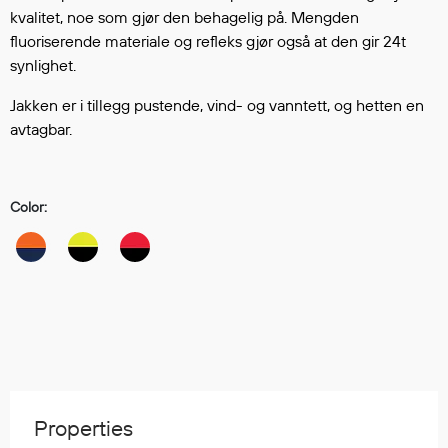
Hodevern
kvalitet, noe som gjør den behagelig på. Mengden
Førstehjelp
fluoriserende materiale og refleks gjør også at den gir 24t
Hørselvern
synlighet.
Øye- og ansiktsvern
Jakken er i tillegg pustende, vind- og vanntett, og hetten en
Åndedrettsvern
avtagbar.
Fallsikring
Korttidsdresser
Hansker
Color:
Sko
Hodelykter
Gassmålere
Regnklær
Regnjakker
Anorakker
Properties
Forkle