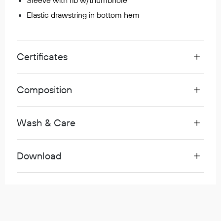
Sleeve with rib w/thumbhole
Egenskaper
Elastic drawstring in bottom hem
Ull
Flammehemmende
Synlighet
Certificates
Multinorm
Stretch
Composition
Vanntett
Isolerende
Flyt
Wash & Care
Download
Fottøy
Vernesko
Fottøy uten vern
Innleggssåler
Tilbehør