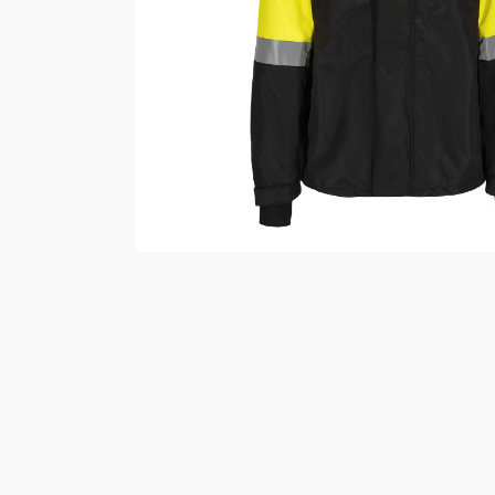
Vester
Bukser
Selebukser
Kjeledresser
Shortser
Ull
Ryggsekker
Tilbehør
Verneutstyr
Hodevern
Førstehjelp
Hørselvern
Øye- og ansiktsvern
Åndedrettsvern
Fallsikring