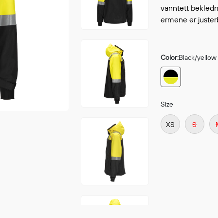
Continue shopping
vanntett bekledn
GO 
ermene er juster
Color:
Black/yellow
Size
XS
S