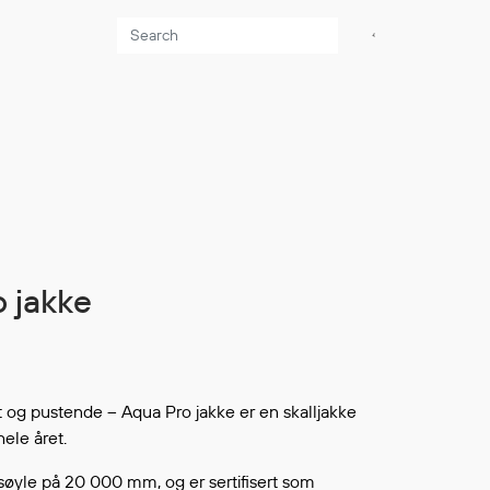
Aktuelt
Sikkerhet for dere
som jobber på sjøen
Møt oss på Nor-
Fishing 2026
Utvider Multi Shield
o jakke
med T-skjorter og
trøyer
Se flere saker
t og pustende – Aqua Pro jakke er en skalljakke
ele året.
øyle på 20 000 mm, og er sertifisert som