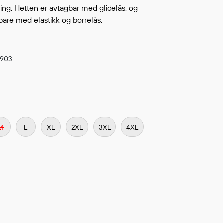
Continue shopping
ing. Hetten er avtagbar med glidelås, og
TO WISHLIST
bare med elastikk og borrelås.
 903
M
L
XL
2XL
3XL
4XL