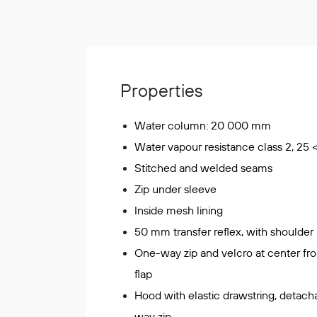
Korttidsdresser
Hansker
Sko
Hodelykter
Properties
Gassmålere
Water column: 20 000 mm
Water vapour resistance class 2, 25 
Regnklær
Stitched and welded seams
Regnjakker
Zip under sleeve
Anorakker
Forkle
Inside mesh lining
Regnfrakker
50 mm transfer reflex, with shoulder 
Bukser
One-way zip and velcro at center fro
Selebukser
flap
Tilbehør
Hood with elastic drawstring, detach
way zip