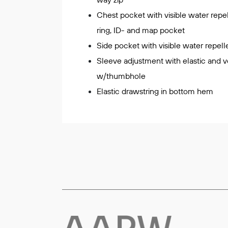
Chest pocket with visible water repel
Flyt- og redningsprodukter
ring, ID- and map pocket
Life jackets
Oppblåsbare vester
Side pocket with visible water repell
Redningsvester
Sleeve adjustment with elastic and ve
Hybridvester
w/thumbhole
Flytejakker
Elastic drawstring in bottom hem
Flytebukser
Flytedrakter
Tilbehør og reservedeler
Egenskaper
Ull
Flammehemmende
Synlighet
Multinorm