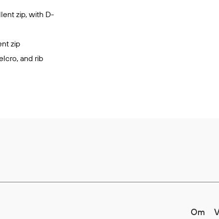
lent zip, with D-
ent zip
lcro, and rib
Om
V