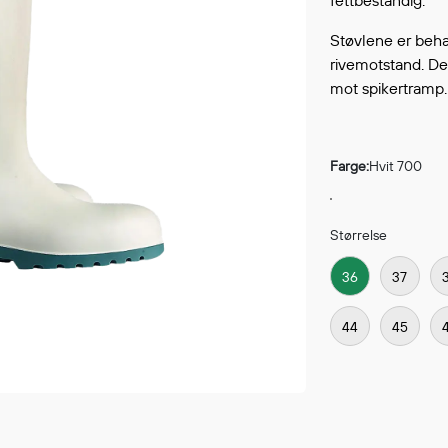
fettbestandig.
Fortsett å handle
GÅ TI
Støvlene er behag
rivemotstand. De
mot spikertramp.
Farge:
Hvit 700
Størrelse
36
37
44
45