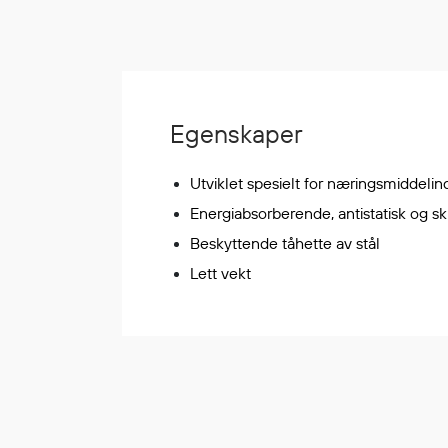
Korttidsdresser
Hansker
Sko
Hodelykter
Egenskaper
Gassmålere
Utviklet spesielt for næringsmiddelin
Regnklær
Energiabsorberende, antistatisk og skl
Regnjakker
Beskyttende tåhette av stål
Anorakker
Lett vekt
Forkle
Regnfrakker
Bukser
Selebukser
Tilbehør