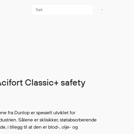
Aktuelt
Sikkerhet for dere
som jobber på sjøen
Møt oss på Nor-
Fishing 2026
Utvider Multi Shield
Acifort Classic+ safety
med T-skjorter og
trøyer
Se flere saker
e fra Dunlop er spesielt utviklet for
ustrien. Sålene er sklisikker, støtabsorberende
 i tillegg til at den er blod-, olje- og