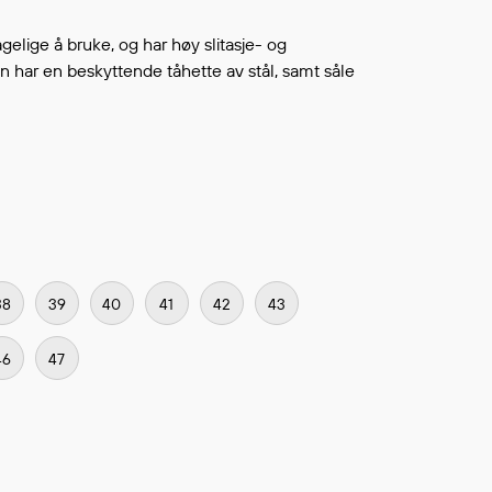
Fortsett å handle
L ØNSKELISTEN
elige å bruke, og har høy slitasje- og
n har en beskyttende tåhette av stål, samt såle
38
39
40
41
42
43
46
47