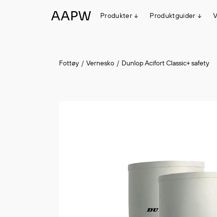
Produkter
Produktguider
V
Egenskaper
Fottøy
Vernesko
Dunlop Acifort Classic+ safety
Multinorm
Synlighet
Vanntett
Alle produkter
Flyt
#ItemAdded
#ItemAdded
Stretch
Arbeidsklær
Hodeplagg
Jakker
Anorakker
Frakker
Mellomlag
T-skjorter og gensere