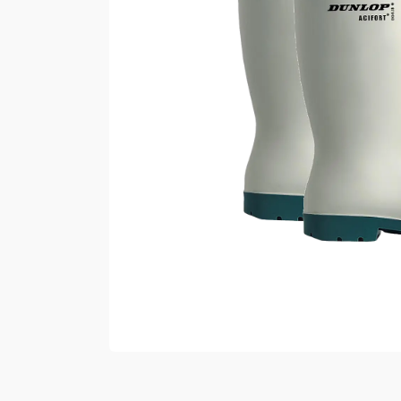
Vester
Bukser
Selebukser
Kjeledresser
Shortser
Ull
Ryggsekker
Tilbehør
Verneutstyr
Hodevern
Førstehjelp
Hørselvern
Øye- og ansiktsvern
Åndedrettsvern
Fallsikring