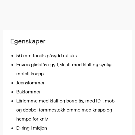
Regnfrakker
Bukser
Selebukser
Tilbehør
Egenskaper
Flyt- og redningsprodukter
50 mm tonåls påsydd refleks
Flytevester
Enveis glidelås i gylf, skjult med klaff og synlig
Oppblåsbare vester
metall knapp
Redningsvester
Jeanslommer
Hybridvester
Baklommer
Flytejakker
Lårlomme med klaff og borrelås, med ID-, mobil-
Flytebukser
Flytedrakter
og dobbel tommestokklomme med knapp og
Tilbehør og reservedeler
hempe for kniv
D-ring i midjen