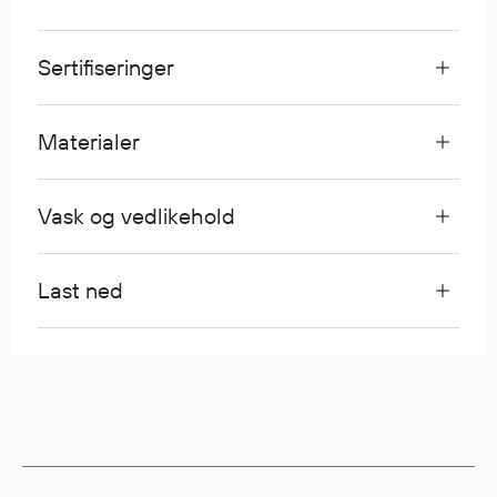
Egenskaper
Ull
Sertifiseringer
Flammehemmende
Synlighet
Materialer
Multinorm
Stretch
Vanntett
Vask og vedlikehold
Isolerende
Flyt
Last ned
Fottøy
Vernesko
Fottøy uten vern
Innleggssåler
Tilbehør