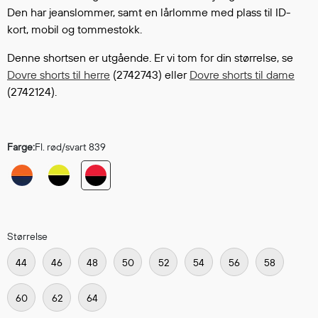
Hodevern
Den har jeanslommer, samt en lårlomme med plass til ID-
Førstehjelp
kort, mobil og tommestokk.
Hørselvern
Denne shortsen er utgående. Er vi tom for din størrelse, se
Øye- og ansiktsvern
Dovre shorts til herre
(2742743) eller
Dovre shorts til dame
Åndedrettsvern
(2742124).
Fallsikring
Korttidsdresser
Hansker
Farge:
Fl. rød/svart 839
Sko
Hodelykter
Gassmålere
Størrelse
Regnklær
44
46
48
50
52
54
56
58
Regnjakker
Anorakker
60
62
64
Forkle