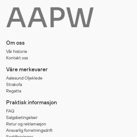
Diverse
Hode- og lommelykter
Sekker og bagger
Om oss
Hygiene
Mygg- og flåttmiddel
Vår historie
Kontakt oss
Våre merkevarer
Aalesund Oljeklede
Strakofa
Regatta
Praktisk informasjon
FAQ
Salgsbetingelser
Retur og reklamasjon
Ansvarlig forretningsdrift
Sertifiseringer