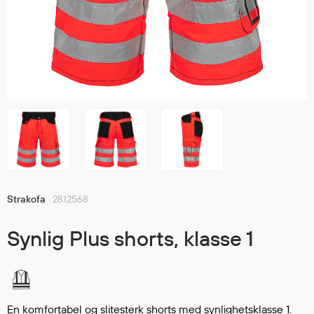
Jakker
med T
Anorakker
skjorte
Frakker
og trø
Mellomlag
Se fler
T-skjorter og gensere
saker
Vester
Bukser
Selebukser
Kjeledresser
Shortser
Strakofa
2812568
Ull
Ryggsekker
Synlig Plus shorts, klasse 1
Tilbehør
Verneutstyr
En komfortabel og slitesterk shorts med synlighetsklasse 1.