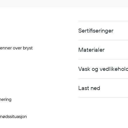
Sertifiseringer
enner over bryst
Materialer
Vask og vedlikehol
Last ned
nering
n nødssituasjon