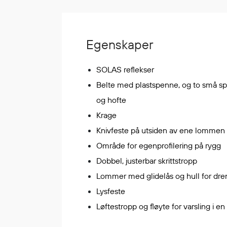
Korttidsdresser
Hansker
Sko
Egenskaper
Hodelykter
Gassmålere
SOLAS reflekser
Belte med plastspenne, og to små sp
og hofte
Regnklær
Krage
Regnjakker
Knivfeste på utsiden av ene lommen
Anorakker
Område for egenprofilering på rygg
Forkle
Dobbel, justerbar skrittstropp
Regnfrakker
Lommer med glidelås og hull for dre
Bukser
Selebukser
Lysfeste
Tilbehør
Løftestropp og fløyte for varsling i e