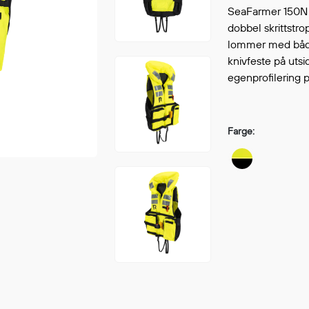
Fortsett å handle
SeaFarmer 150N 
GÅ TI
dobbel skrittstrop
lommer med både
knivfeste på uts
egenprofilering p
Farge: