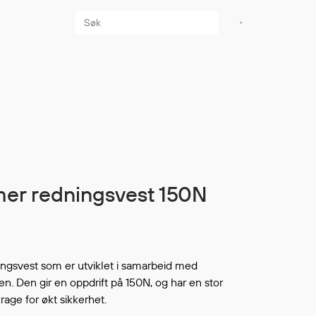
Aktuelt
Sikkerhet for dere
som jobber på sjøen
Møt oss på Nor-
Fishing 2026
Utvider Multi Shield
mer redningsvest 150N
med T-skjorter og
trøyer
Se flere saker
ingsvest som er utviklet i samarbeid med
n. Den gir en oppdrift på 150N, og har en stor
age for økt sikkerhet.