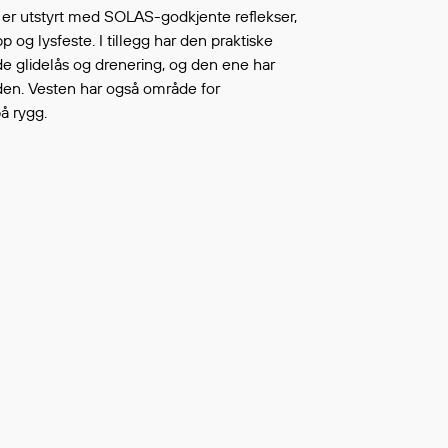
Fortsett å handle
er utstyrt med SOLAS-godkjente reflekser,
L ØNSKELISTEN
p og lysfeste. I tillegg har den praktiske
 glidelås og drenering, og den ene har
iden. Vesten har også område for
å rygg.