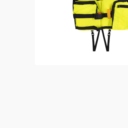
Vester
Bukser
Selebukser
Kjeledresser
Shortser
Ull
Ryggsekker
Tilbehør
Verneutstyr
Hodevern
Førstehjelp
Hørselvern
Øye- og ansiktsvern
Åndedrettsvern
Fallsikring