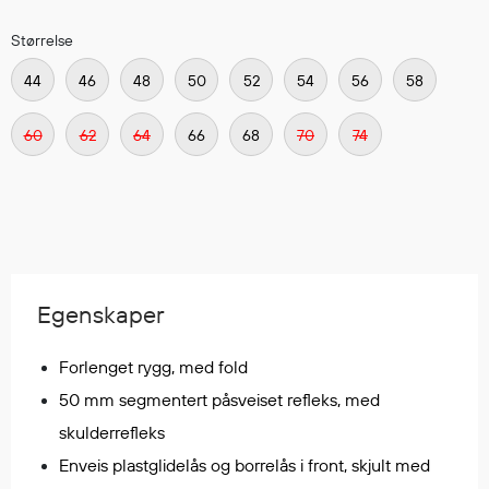
Regnfrakker
Størrelse
Bukser
Selebukser
44
46
48
50
52
54
56
58
Tilbehør
60
62
64
66
68
70
74
Flyt- og redningsprodukter
Flytevester
Oppblåsbare vester
Redningsvester
Hybridvester
Egenskaper
Flytejakker
Forlenget rygg, med fold
Flytebukser
Flytedrakter
50 mm segmentert påsveiset refleks, med
Tilbehør og reservedeler
skulderrefleks
Enveis plastglidelås og borrelås i front, skjult med