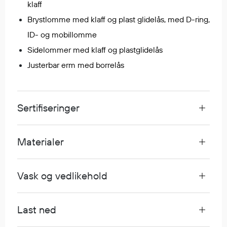
klaff
Egenskaper
Brystlomme med klaff og plast glidelås, med D-ring,
Ull
ID- og mobillomme
Flammehemmende
Sidelommer med klaff og plastglidelås
Synlighet
Justerbar erm med borrelås
Multinorm
Stretch
Vanntett
Sertifiseringer
Isolerende
Flyt
Materialer
Fottøy
Vask og vedlikehold
Vernesko
Fottøy uten vern
Innleggssåler
Last ned
Tilbehør