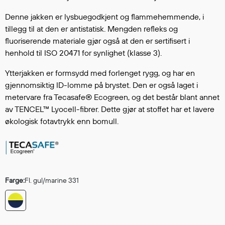
Hodevern
Førstehjelp
Denne jakken er lysbuegodkjent og flammehemmende, i
tillegg til at den er antistatisk. Mengden refleks og
Hørselvern
fluoriserende materiale gjør også at den er sertifisert i
Øye- og ansiktsvern
henhold til ISO 20471 for synlighet (klasse 3).
Åndedrettsvern
Fallsikring
Ytterjakken er formsydd med forlenget rygg, og har en
Korttidsdresser
gjennomsiktig ID-lomme på brystet. Den er også laget i
Hansker
metervare fra Tecasafe® Ecogreen, og det består blant annet
av TENCEL™ Lyocell-fibrer. Dette gjør at stoffet har et lavere
Sko
økologisk fotavtrykk enn bomull.
Hodelykter
Gassmålere
Regnklær
Farge:
Fl. gul/marine 331
Regnjakker
Anorakker
Forkle