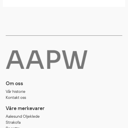
Diverse
Hode- og lommelykter
Sekker og bagger
Hygiene
Mygg- og flåttmiddel
Om oss
Vår historie
Kontakt oss
Våre merkevarer
Aalesund Oljeklede
Strakofa