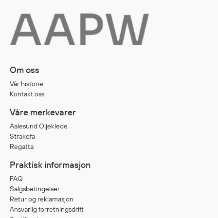
Egenskaper
Ull
Flammehemmende
Synlighet
Multinorm
Om oss
Stretch
Vår historie
Vanntett
Kontakt oss
Isolerende
Våre merkevarer
Flyt
Aalesund Oljeklede
Strakofa
Regatta
Fottøy
Praktisk informasjon
Vernesko
FAQ
Fottøy uten vern
Salgsbetingelser
Innleggssåler
Retur og reklamasjon
Tilbehør
Ansvarlig forretningsdrift