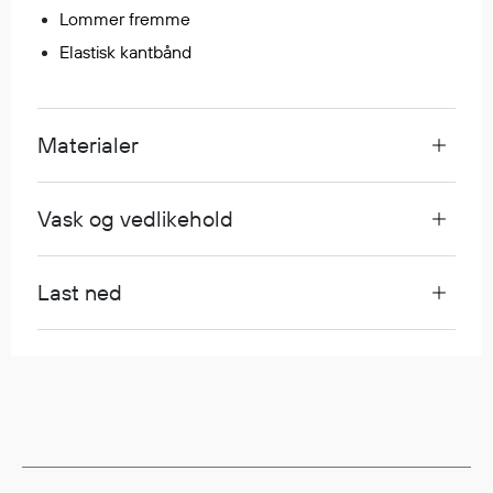
Regnfrakker
Lommer fremme
Bukser
Elastisk kantbånd
Selebukser
Tilbehør
Materialer
Flyt- og redningsprodukter
Vask og vedlikehold
Flytevester
Oppblåsbare vester
Redningsvester
Last ned
Hybridvester
Flytejakker
Flytebukser
Flytedrakter
Tilbehør og reservedeler