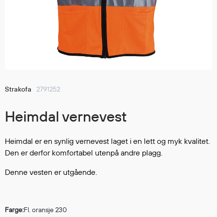
Jakker
med T
Anorakker
skjorte
Frakker
og trø
Mellomlag
Se fler
T-skjorter og gensere
saker
Vester
Bukser
Strakofa
2791252
Selebukser
Heimdal vernevest
Kjeledresser
Shortser
Ull
Heimdal er en synlig vernevest laget i en lett og myk kvalitet.
Den er derfor komfortabel utenpå andre plagg.
Ryggsekker
Tilbehør
Denne vesten er utgående.
Verneutstyr
Farge:
Fl. oransje 230