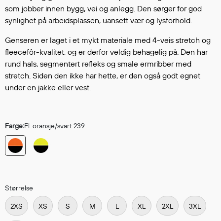
Hodevern
som jobber innen bygg, vei og anlegg. Den sørger for god
Førstehjelp
synlighet på arbeidsplassen, uansett vær og lysforhold.
Hørselvern
Genseren er laget i et mykt materiale med 4-veis stretch og
Øye- og ansiktsvern
fleecefôr-kvalitet, og er derfor veldig behagelig på. Den har
Åndedrettsvern
rund hals, segmentert refleks og smale ermribber med
Fallsikring
stretch. Siden den ikke har hette, er den også godt egnet
Korttidsdresser
under en jakke eller vest.
Hansker
Sko
Hodelykter
Farge:
Fl. oransje/svart 239
Gassmålere
Regnklær
Regnjakker
Størrelse
Anorakker
2XS
XS
S
M
L
XL
2XL
3XL
Forkle