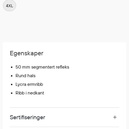
Regnfrakker
4XL
Bukser
Selebukser
Tilbehør
Flyt- og redningsprodukter
Egenskaper
Flytevester
Oppblåsbare vester
50 mm segmentert refleks
Redningsvester
Rund hals
Hybridvester
Lycra ermribb
Flytejakker
Ribb i nedkant
Flytebukser
Flytedrakter
Tilbehør og reservedeler
Sertifiseringer