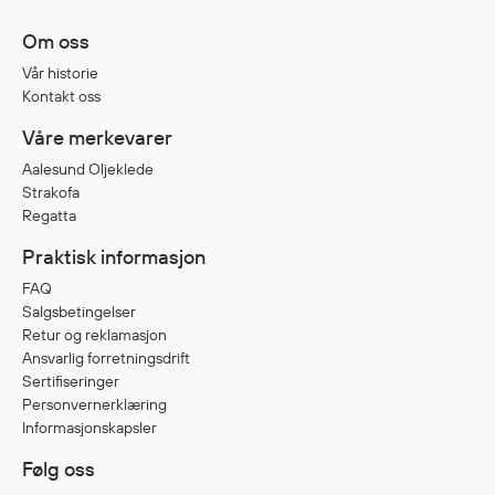
Om oss
Diverse
Vår historie
Hode- og lommelykter
Kontakt oss
Sekker og bagger
Våre merkevarer
Hygiene
Aalesund Oljeklede
Mygg- og flåttmiddel
Strakofa
Regatta
Praktisk informasjon
FAQ
Salgsbetingelser
Retur og reklamasjon
Ansvarlig forretningsdrift
Sertifiseringer
Personvernerklæring
Informasjonskapsler
Følg oss