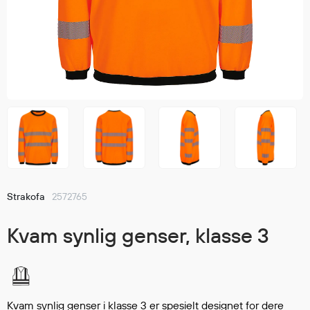
Jakker
med T
Anorakker
skjorte
Frakker
og trø
Mellomlag
Se fler
T-skjorter og gensere
saker
Vester
Bukser
Selebukser
Kjeledresser
Shortser
Strakofa
2572765
Ull
Ryggsekker
Kvam synlig genser, klasse 3
Tilbehør
Verneutstyr
Kvam synlig genser i klasse 3 er spesielt designet for dere