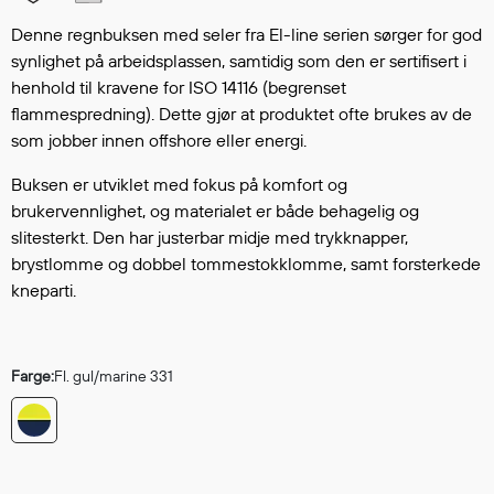
Hodevern
Førstehjelp
Denne regnbuksen med seler fra El-line serien sørger for god
synlighet på arbeidsplassen, samtidig som den er sertifisert i
Hørselvern
henhold til kravene for ISO 14116 (begrenset
Øye- og ansiktsvern
flammespredning). Dette gjør at produktet ofte brukes av de
Åndedrettsvern
som jobber innen offshore eller energi.
Fallsikring
Korttidsdresser
Buksen er utviklet med fokus på komfort og
brukervennlighet, og materialet er både behagelig og
Hansker
slitesterkt. Den har justerbar midje med trykknapper,
Sko
brystlomme og dobbel tommestokklomme, samt forsterkede
Hodelykter
kneparti.
Gassmålere
Farge:
Fl. gul/marine 331
Regnklær
Regnjakker
Anorakker
Forkle