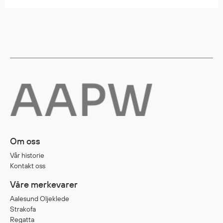
Diverse
Hode- og lommelykter
Sekker og bagger
Hygiene
Mygg- og flåttmiddel
Om oss
Vår historie
Kontakt oss
Våre merkevarer
Aalesund Oljeklede
Strakofa
Regatta