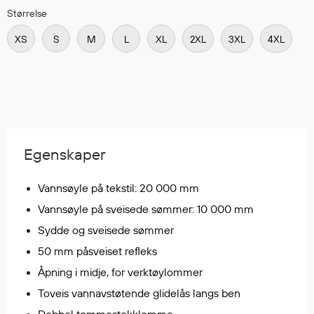
Regnfrakker
Størrelse
Bukser
XS
S
M
L
XL
2XL
3XL
4XL
Selebukser
Tilbehør
Flyt- og redningsprodukter
Flytevester
Egenskaper
Oppblåsbare vester
Redningsvester
Vannsøyle på tekstil: 20 000 mm
Hybridvester
Vannsøyle på sveisede sømmer: 10 000 mm
Flytejakker
Sydde og sveisede sømmer
Flytebukser
50 mm påsveiset refleks
Flytedrakter
Åpning i midje, for verktøylommer
Tilbehør og reservedeler
Toveis vannavstøtende glidelås langs ben