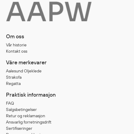
Diverse
Hode- og lommelykter
Sekker og bagger
Om oss
Hygiene
Vår historie
Mygg- og flåttmiddel
Kontakt oss
Våre merkevarer
Aalesund Oljeklede
Strakofa
Regatta
Praktisk informasjon
FAQ
Salgsbetingelser
Retur og reklamasjon
Ansvarlig forretningsdrift
Sertifiseringer