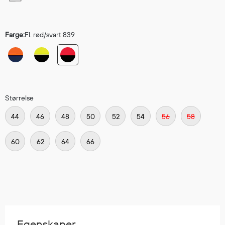
Hodevern
Førstehjelp
Hørselvern
Farge:
Fl. rød/svart 839
Øye- og ansiktsvern
Åndedrettsvern
Fallsikring
Korttidsdresser
Hansker
Størrelse
Sko
44
46
48
50
52
54
56
58
Hodelykter
Gassmålere
60
62
64
66
Regnklær
Regnjakker
Anorakker
Forkle
Egenskaper