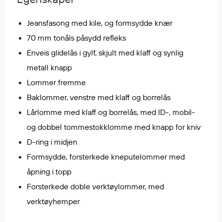
Regnfrakker
Bukser
Jeansfasong med kile, og formsydde knær
Selebukser
70 mm tonåls påsydd refleks
Tilbehør
Enveis glidelås i gylf, skjult med klaff og synlig
metall knapp
Lommer fremme
Flyt- og redningsprodukter
Baklommer, venstre med klaff og borrelås
Flytevester
Lårlomme med klaff og borrelås, med ID-, mobil-
Oppblåsbare vester
Redningsvester
og dobbel tommestokklomme med knapp for kniv
Hybridvester
D-ring i midjen
Flytejakker
Formsydde, forsterkede kneputelommer med
Flytebukser
åpning i topp
Flytedrakter
Forsterkede doble verktøylommer, med
Tilbehør og reservedeler
verktøyhemper