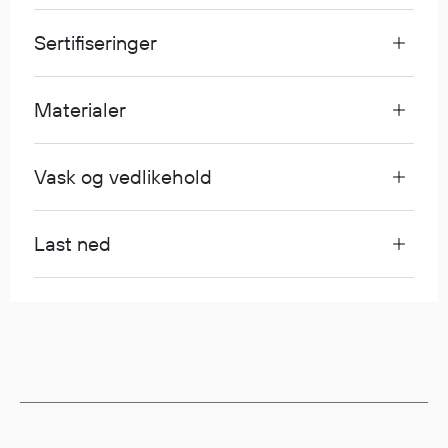
Egenskaper
Sertifiseringer
Ull
Flammehemmende
Synlighet
Materialer
Multinorm
Stretch
Vask og vedlikehold
Vanntett
Isolerende
Flyt
Last ned
Fottøy
Vernesko
Fottøy uten vern
Innleggssåler
Tilbehør