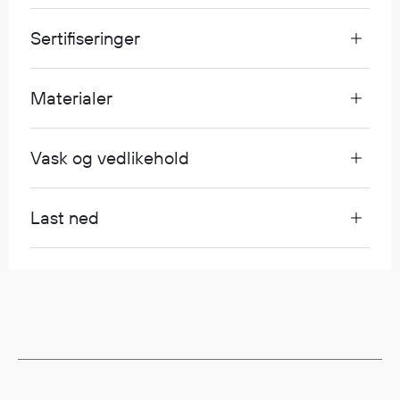
Egenskaper
Sertifiseringer
Ull
Flammehemmende
Synlighet
Materialer
Multinorm
Stretch
Vask og vedlikehold
Vanntett
Isolerende
Flyt
Last ned
Fottøy
Vernesko
Fottøy uten vern
Innleggssåler
Tilbehør