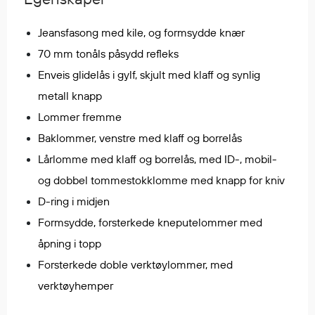
Regnfrakker
Bukser
Jeansfasong med kile, og formsydde knær
Selebukser
70 mm tonåls påsydd refleks
Tilbehør
Enveis glidelås i gylf, skjult med klaff og synlig
metall knapp
Lommer fremme
Flyt- og redningsprodukter
Baklommer, venstre med klaff og borrelås
Flytevester
Lårlomme med klaff og borrelås, med ID-, mobil-
Oppblåsbare vester
Redningsvester
og dobbel tommestokklomme med knapp for kniv
Hybridvester
D-ring i midjen
Flytejakker
Formsydde, forsterkede kneputelommer med
Flytebukser
åpning i topp
Flytedrakter
Forsterkede doble verktøylommer, med
Tilbehør og reservedeler
verktøyhemper