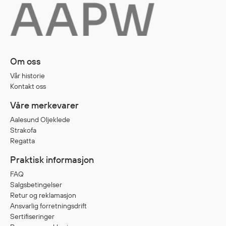
Diverse
Hode- og lommelykter
Sekker og bagger
Om oss
Hygiene
Vår historie
Mygg- og flåttmiddel
Kontakt oss
Våre merkevarer
Aalesund Oljeklede
Strakofa
Regatta
Praktisk informasjon
FAQ
Salgsbetingelser
Retur og reklamasjon
Ansvarlig forretningsdrift
Sertifiseringer