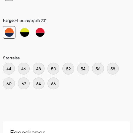
Hodevern
Førstehjelp
Hørselvern
Farge:
Fl. oransje/blå 231
Øye- og ansiktsvern
Åndedrettsvern
Fallsikring
Korttidsdresser
Hansker
Størrelse
Sko
44
46
48
50
52
54
56
58
Hodelykter
Gassmålere
60
62
64
66
Regnklær
Regnjakker
Anorakker
Forkle
Egenskaper