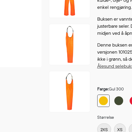
kulde-, olje- og f
Fortsett å handle
enkel rengjøring.
GÅ TI
Buksen er vannt
justerbare seler.
midjen ved å åpn
Denne buksen er
versjonen 10102
ikke i grønn, så
Ålesund selebuk
Farge:
Gul 300
Størrelse
2XS
XS