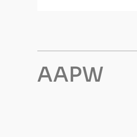
Flyt- og redningsprodukter
Flytevester
Oppblåsbare vester
Redningsvester
Hybridvester
Flytejakker
Flytebukser
Flytedrakter
Tilbehør og reservedeler
Egenskaper
Ull
Flammehemmende
Synlighet
Multinorm