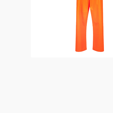
Vester
Bukser
Selebukser
Kjeledresser
Shortser
Ull
Ryggsekker
Tilbehør
Verneutstyr
Hodevern
Førstehjelp
Hørselvern
Øye- og ansiktsvern
Åndedrettsvern
Fallsikring