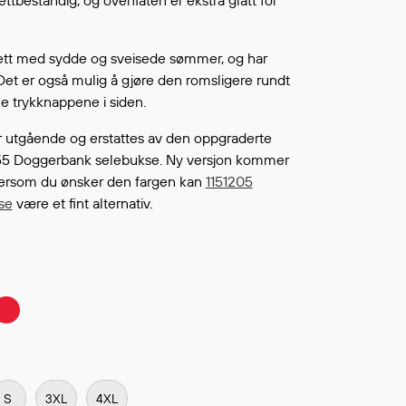
ettbestandig, og overflaten er ekstra glatt for
Fortsett å handle
L ØNSKELISTEN
ett med sydde og sveisede sømmer, og har
 Det er også mulig å gjøre den romsligere rundt
e trykknappene i siden.
 utgående og erstattes av den oppgraderte
55 Doggerbank selebukse. Ny versjon kommer
 dersom du ønsker den fargen kan
1151205
se
være et fint alternativ.
S
3XL
4XL