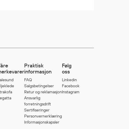
åre
Praktisk
Følg
erkevarer
informasjon
oss
alesund
FAQ
Linkedin
ljeklede
Salgsbetingelser
Facebook
trakofa
Retur og reklamasjon
Instagram
egatta
Ansvarlig
forretningsdrift
Sertifiseringer
Personvernerklæring
Informasjonskapsler