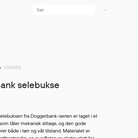
Aktuelt
Sikkerhet for dere
som jobber på sjøen
Møt oss på Nor-
e
1000255
Fishing 2026
Utvider Multi Shield
bank selebukse
med T-skjorter og
trøyer
Se flere saker
elebuksen fra Doggerbank-serien er laget i et
 som tåler mekanisk slitasje, og den gode
er både i tørr og våt tilstand. Materialet er