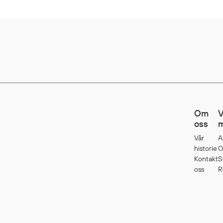
Om
V
oss
m
Vår
A
historie
O
Kontakt
S
oss
R