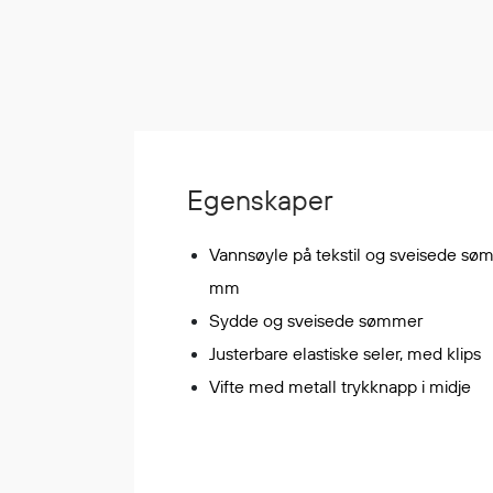
Korttidsdresser
Hansker
Sko
Hodelykter
Gassmålere
Egenskaper
Regnklær
Vannsøyle på tekstil og sveisede s
Regnjakker
mm
Anorakker
Sydde og sveisede sømmer
Forkle
Justerbare elastiske seler, med klips
Regnfrakker
Bukser
Vifte med metall trykknapp i midje
Selebukser
Tilbehør