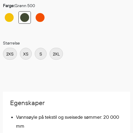
Regnfrakker
Farge:
Grønn 500
Bukser
Selebukser
Tilbehør
Størrelse
Flyt- og redningsprodukter
2XS
XS
S
2XL
Flytevester
Oppblåsbare vester
Redningsvester
Hybridvester
Flytejakker
Flytebukser
Egenskaper
Flytedrakter
Tilbehør og reservedeler
Vannsøyle på tekstil og sveisede sømmer: 20 000
mm