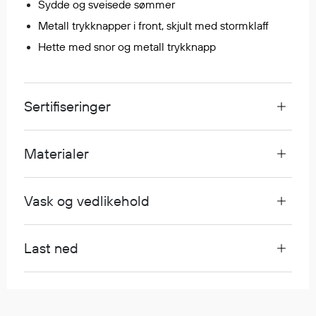
Sydde og sveisede sømmer
Egenskaper
Metall trykknapper i front, skjult med stormklaff
Ull
Hette med snor og metall trykknapp
Flammehemmende
Synlighet
Multinorm
Sertifiseringer
Stretch
Vanntett
Isolerende
Materialer
Flyt
Vask og vedlikehold
Fottøy
Vernesko
Last ned
Fottøy uten vern
Innleggssåler
Tilbehør