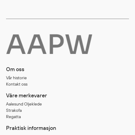
Diverse
Hode- og lommelykter
Sekker og bagger
Hygiene
Mygg- og flåttmiddel
Om oss
Vår historie
Kontakt oss
Våre merkevarer
Aalesund Oljeklede
Strakofa
Regatta
Praktisk informasjon