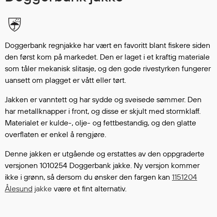
Hodevern
Førstehjelp
Hørselvern
Øye- og ansiktsvern
Doggerbank regnjakke har vært en favoritt blant fiskere siden
Åndedrettsvern
den først kom på markedet. Den er laget i et kraftig materiale
Fallsikring
som tåler mekanisk slitasje, og den gode rivestyrken fungerer
uansett om plagget er vått eller tørt.
Korttidsdresser
Hansker
Jakken er vanntett og har sydde og sveisede sømmer. Den
Sko
har metallknapper i front, og disse er skjult med stormklaff.
Hodelykter
Materialet er kulde-, olje- og fettbestandig, og den glatte
Gassmålere
overflaten er enkel å rengjøre.
Denne jakken er utgående og erstattes av den oppgraderte
versjonen 1010254 Doggerbank jakke. Ny versjon kommer
Regnklær
ikke i grønn, så dersom du ønsker den fargen kan
1151204
Regnjakker
Ålesund
jakke
være et fint alternativ.
Anorakker
Forkle