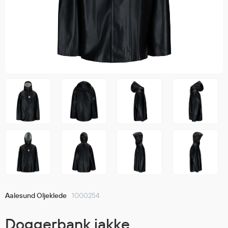
Jakker
med T
Anorakker
skjorte
Frakker
og trø
Mellomlag
Se fler
T-skjorter og gensere
saker
Vester
Bukser
Selebukser
Kjeledresser
Shortser
Ull
Ryggsekker
Tilbehør
Aalesund Oljeklede
1000254
Verneutstyr
Doggerbank jakke