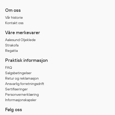
Jakker
med T
Om oss
Anorakker
skjorte
Vår historie
Frakker
og trø
Kontakt oss
Mellomlag
Se fler
Våre merkevarer
T-skjorter og gensere
saker
Vester
Aalesund Oljeklede
Strakofa
Bukser
Regatta
Selebukser
Praktisk informasjon
Kjeledresser
Shortser
FAQ
Salgsbetingelser
Ull
Retur og reklamasjon
Ryggsekker
Ansvarlig forretningsdrift
Tilbehør
Sertifiseringer
Personvernerklæring
Informasjonskapsler
Verneutstyr
Følg oss