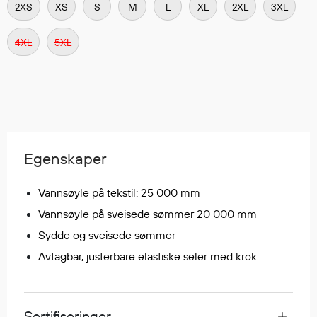
2XS
XS
S
M
L
XL
2XL
3XL
Regnfrakker
Bukser
4XL
5XL
Selebukser
Tilbehør
Flyt- og redningsprodukter
Flytevester
Egenskaper
Oppblåsbare vester
Redningsvester
Vannsøyle på tekstil: 25 000 mm
Hybridvester
Vannsøyle på sveisede sømmer 20 000 mm
Flytejakker
Sydde og sveisede sømmer
Flytebukser
Avtagbar, justerbare elastiske seler med krok
Flytedrakter
Tilbehør og reservedeler
Sertifiseringer