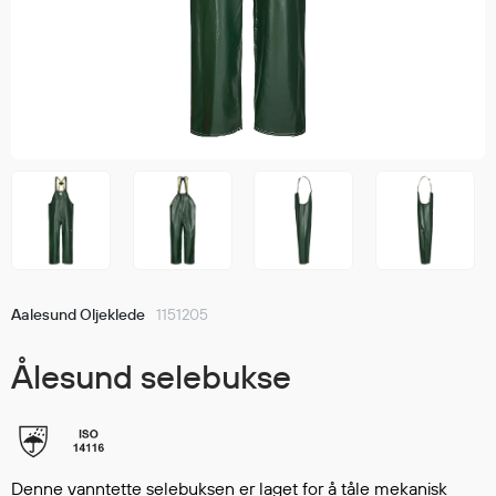
Jakker
med T
Anorakker
skjorte
Frakker
og trø
Mellomlag
Se fler
T-skjorter og gensere
saker
Vester
Bukser
Selebukser
Kjeledresser
Shortser
Aalesund Oljeklede
1151205
Ull
Ryggsekker
Ålesund selebukse
Tilbehør
Verneutstyr
Denne vanntette selebuksen er laget for å tåle mekanisk