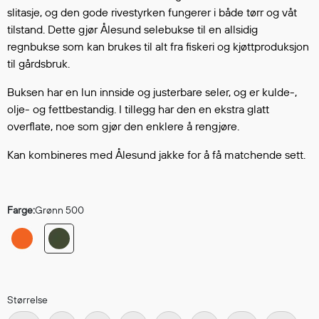
Hodevern
slitasje, og den gode rivestyrken fungerer i både tørr og våt
Førstehjelp
tilstand. Dette gjør Ålesund selebukse til en allsidig
Hørselvern
regnbukse som kan brukes til alt fra fiskeri og kjøttproduksjon
Øye- og ansiktsvern
til gårdsbruk.
Åndedrettsvern
Buksen har en lun innside og justerbare seler, og er kulde-,
Fallsikring
olje- og fettbestandig. I tillegg har den en ekstra glatt
Korttidsdresser
overflate, noe som gjør den enklere å rengjøre.
Hansker
Kan kombineres med Ålesund jakke for å få matchende sett.
Sko
Hodelykter
Gassmålere
Farge:
Grønn 500
Regnklær
Regnjakker
Anorakker
Størrelse
Forkle