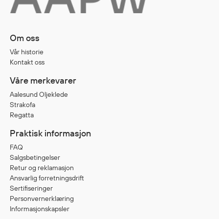
Diverse
Om oss
Hode- og lommelykter
Vår historie
Sekker og bagger
Kontakt oss
Hygiene
Våre merkevarer
Mygg- og flåttmiddel
Aalesund Oljeklede
Strakofa
Regatta
Praktisk informasjon
FAQ
Salgsbetingelser
Retur og reklamasjon
Ansvarlig forretningsdrift
Sertifiseringer
Personvernerklæring
Informasjonskapsler