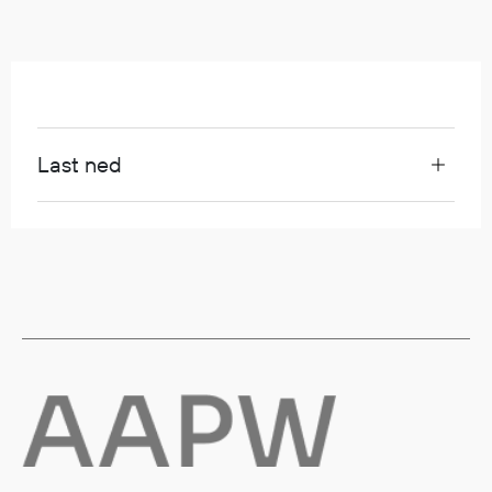
Regnfrakker
Bukser
Selebukser
Tilbehør
Last ned
Flyt- og redningsprodukter
Flytevester
Oppblåsbare vester
Redningsvester
Hybridvester
Flytejakker
Flytebukser
Flytedrakter
Tilbehør og reservedeler