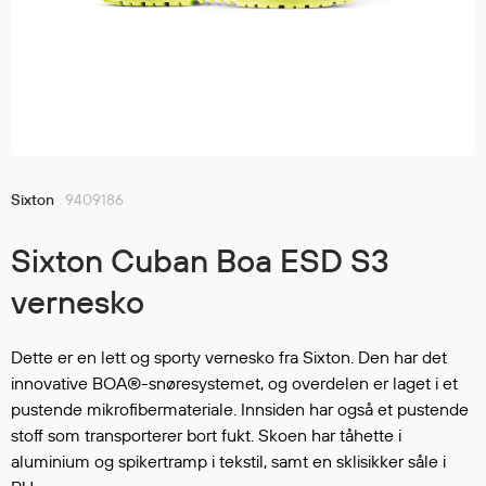
Jakker
med T
Anorakker
skjorte
Frakker
og trø
Mellomlag
Se fler
T-skjorter og gensere
saker
Vester
Bukser
Sixton
9409186
Selebukser
Sixton Cuban Boa ESD S3
Kjeledresser
Shortser
vernesko
Ull
Ryggsekker
Dette er en lett og sporty vernesko fra Sixton. Den har det
Tilbehør
innovative BOA®-snøresystemet, og overdelen er laget i et
pustende mikrofibermateriale. Innsiden har også et pustende
stoff som transporterer bort fukt. Skoen har tåhette i
Verneutstyr
aluminium og spikertramp i tekstil, samt en sklisikker såle i