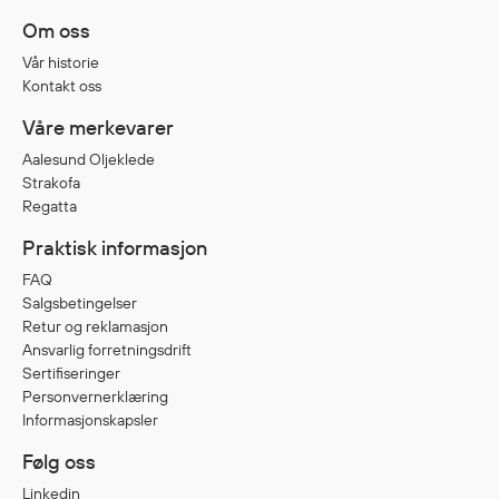
Egenskaper
Om oss
Ull
Vår historie
Flammehemmende
Kontakt oss
Synlighet
Våre merkevarer
Multinorm
Aalesund Oljeklede
Stretch
Strakofa
Vanntett
Regatta
Isolerende
Praktisk informasjon
Flyt
FAQ
Salgsbetingelser
Retur og reklamasjon
Ansvarlig forretningsdrift
Fottøy
Sertifiseringer
Vernesko
Personvernerklæring
Fottøy uten vern
Informasjonskapsler
Innleggssåler
Følg oss
Tilbehør
Linkedin