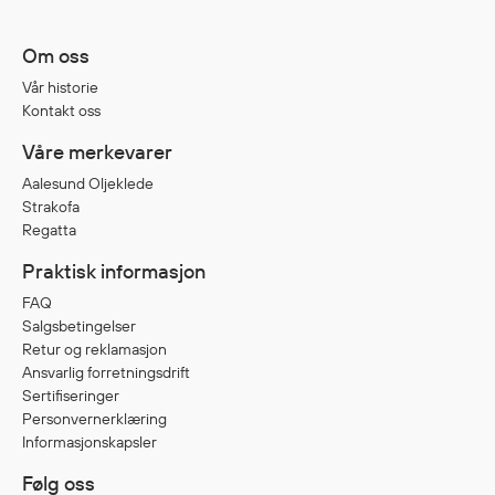
Om oss
Diverse
Vår historie
Hode- og lommelykter
Kontakt oss
Sekker og bagger
Våre merkevarer
Hygiene
Mygg- og flåttmiddel
Aalesund Oljeklede
Strakofa
Regatta
Praktisk informasjon
FAQ
Salgsbetingelser
Retur og reklamasjon
Ansvarlig forretningsdrift
Sertifiseringer
Personvernerklæring
Informasjonskapsler
Følg oss