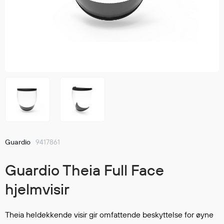
Jakker
med T
Anorakker
skjorte
Frakker
og trø
Mellomlag
Se fler
T-skjorter og gensere
saker
Vester
Bukser
Selebukser
Kjeledresser
Shortser
Guardio
9417861
Ull
Ryggsekker
Guardio Theia Full Face
Tilbehør
hjelmvisir
Verneutstyr
Theia heldekkende visir gir omfattende beskyttelse for øyne