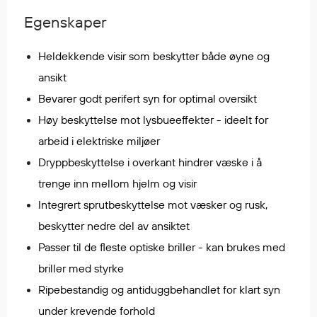
Regnfrakker
Egenskaper
Bukser
Selebukser
Heldekkende visir som beskytter både øyne og
Tilbehør
ansikt
Bevarer godt perifert syn for optimal oversikt
Høy beskyttelse mot lysbueeffekter - ideelt for
Flyt- og redningsprodukter
arbeid i elektriske miljøer
Flytevester
Oppblåsbare vester
Dryppbeskyttelse i overkant hindrer væske i å
Redningsvester
trenge inn mellom hjelm og visir
Hybridvester
Integrert sprutbeskyttelse mot væsker og rusk,
Flytejakker
beskytter nedre del av ansiktet
Flytebukser
Passer til de fleste optiske briller - kan brukes med
Flytedrakter
briller med styrke
Tilbehør og reservedeler
Ripebestandig og antiduggbehandlet for klart syn
under krevende forhold