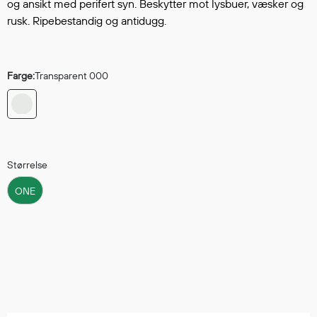
Hodevern
og ansikt med perifert syn. Beskytter mot lysbuer, væsker og
rusk. Ripebestandig og antidugg.
Førstehjelp
Hørselvern
Øye- og ansiktsvern
Farge:
Transparent 000
Åndedrettsvern
Fallsikring
Korttidsdresser
Hansker
Sko
Størrelse
Hodelykter
ONE
Gassmålere
Regnklær
Regnjakker
Anorakker
Forkle