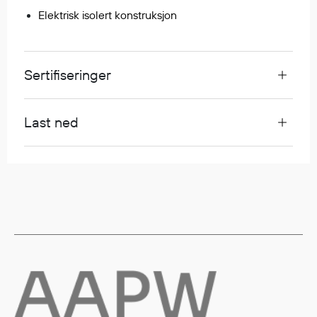
Elektrisk isolert konstruksjon
Egenskaper
Ull
Flammehemmende
Sertifiseringer
Synlighet
Multinorm
Stretch
Last ned
Vanntett
Isolerende
Flyt
Fottøy
Vernesko
Fottøy uten vern
Innleggssåler
Tilbehør