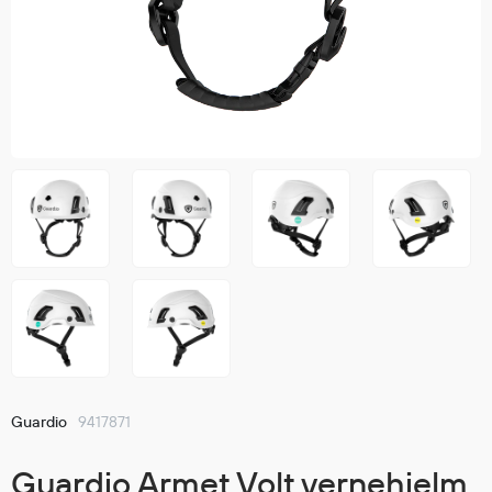
Jakker
med T
Anorakker
skjorte
Frakker
og trø
Mellomlag
Se fler
T-skjorter og gensere
saker
Vester
Bukser
Selebukser
Kjeledresser
Shortser
Ull
Ryggsekker
Tilbehør
Guardio
9417871
Verneutstyr
Guardio Armet Volt vernehjelm