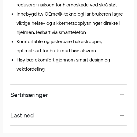
reduserer risikoen for hjerneskade ved skrå støt
Egenskaper
Innebygd twICEme®-teknologi lar brukeren lagre
Ull
viktige helse- og sikkerhetsopplysninger direkte i
Flammehemmende
Synlighet
hjelmen, lesbart via smarttelefon
Multinorm
Komfortable og justerbare hakestropper,
Stretch
optimalisert for bruk med hørselsvern
Vanntett
Høy bærekomfort gjennom smart design og
Isolerende
vektfordeling
Flyt
Sertifiseringer
Fottøy
Vernesko
Fottøy uten vern
Last ned
Innleggssåler
Tilbehør