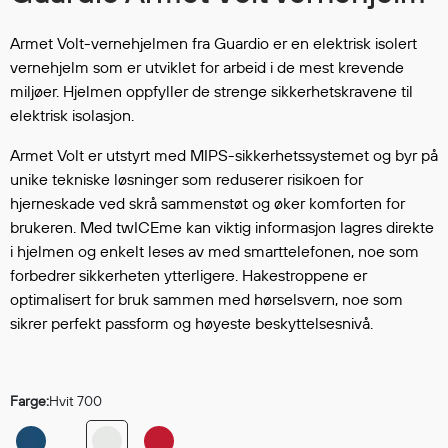
Hodevern
Førstehjelp
Armet Volt-vernehjelmen fra Guardio er en elektrisk isolert
Hørselvern
vernehjelm som er utviklet for arbeid i de mest krevende
Øye- og ansiktsvern
miljøer. Hjelmen oppfyller de strenge sikkerhetskravene til
Åndedrettsvern
elektrisk isolasjon.
Fallsikring
Armet Volt er utstyrt med MIPS-sikkerhetssystemet og byr på
Korttidsdresser
unike tekniske løsninger som reduserer risikoen for
Hansker
hjerneskade ved skrå sammenstøt og øker komforten for
Sko
brukeren. Med twICEme kan viktig informasjon lagres direkte
Hodelykter
i hjelmen og enkelt leses av med smarttelefonen, noe som
Gassmålere
forbedrer sikkerheten ytterligere. Hakestroppene er
optimalisert for bruk sammen med hørselsvern, noe som
sikrer perfekt passform og høyeste beskyttelsesnivå.
Regnklær
Regnjakker
Farge:
Hvit 700
Anorakker
Forkle