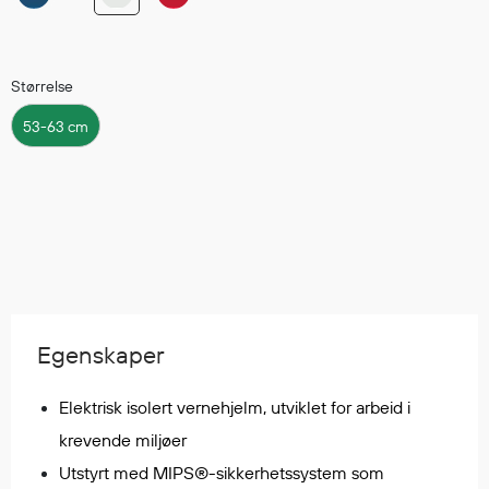
Regnfrakker
Bukser
Selebukser
Størrelse
Tilbehør
53-63 cm
Flyt- og redningsprodukter
Flytevester
Oppblåsbare vester
Redningsvester
Hybridvester
Flytejakker
Egenskaper
Flytebukser
Flytedrakter
Elektrisk isolert vernehjelm, utviklet for arbeid i
Tilbehør og reservedeler
krevende miljøer
Utstyrt med MIPS®-sikkerhetssystem som