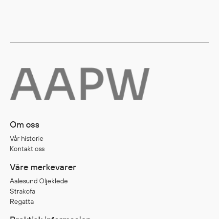
Diverse
Hode- og lommelykter
Sekker og bagger
Hygiene
Mygg- og flåttmiddel
Om oss
Vår historie
Kontakt oss
Våre merkevarer
Aalesund Oljeklede
Strakofa
Regatta