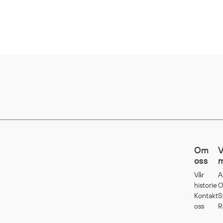
Om
V
oss
m
Vår
A
historie
O
Kontakt
S
oss
R