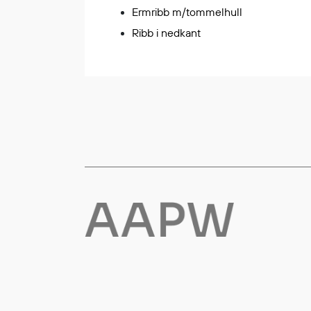
Ermribb m/tommelhull
Flyt- og redningsprodukter
Ribb i nedkant
Flytevester
Oppblåsbare vester
Redningsvester
Hybridvester
Flytejakker
Flytebukser
Flytedrakter
Tilbehør og reservedeler
Egenskaper
Ull
Flammehemmende
Synlighet
Multinorm