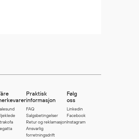
åre
Praktisk
Følg
erkevarer
informasjon
oss
alesund
FAQ
Linkedin
ljeklede
Salgsbetingelser
Facebook
trakofa
Retur og reklamasjon
Instagram
egatta
Ansvarlig
forretningsdrift