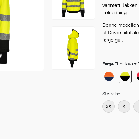
Fortsett å handle
vanntett. Jakken e
GÅ TI
bekledning.
Denne modellen e
ut Dovre pilotjak
farge gul.
Farge:
Fl. gul/svart
Størrelse
XS
S