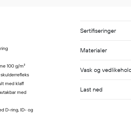
Sertifiseringer
ring
Materialer
erme 100 g/m²
Vask og vedlikehol
skulderrefleks
ult med klaff
Last ned
 avtakbar med
d D-ring, ID- og