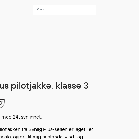
Aktuelt
Sikkerhet for dere
som jobber på sjøen
Møt oss på Nor-
Fishing 2026
Utvider Multi Shield
lus pilotjakke, klasse 3
med T-skjorter og
trøyer
Se flere saker
 med 24t synlighet.
lotjakken fra Synlig Plus-serien er laget i et
riale, og er i tillegg pustende, vind- og