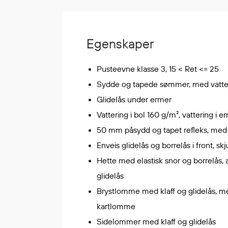
Korttidsdresser
Hansker
Sko
Egenskaper
Hodelykter
Gassmålere
Pusteevne klasse 3, 15 < Ret <= 25
Sydde og tapede sømmer, med vatte
Glidelås under ermer
Regnklær
Vattering i bol 160 g/m², vattering i 
Regnjakker
50 mm påsydd og tapet refleks, med 
Anorakker
Enveis glidelås og borrelås i front, skj
Forkle
Hette med elastisk snor og borrelås,
Regnfrakker
glidelås
Bukser
Brystlomme med klaff og glidelås, me
Selebukser
Tilbehør
kartlomme
Sidelommer med klaff og glidelås