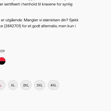
Fortsett å handle
r sertifisert i henhold til kravene for synlig
L ØNSKELISTEN
r utgående. Mangler vi størrelsen din? Sjekk
ke (2842701) for et godt alternativ, men kun i
 339
L
XL
2XL
3XL
4XL