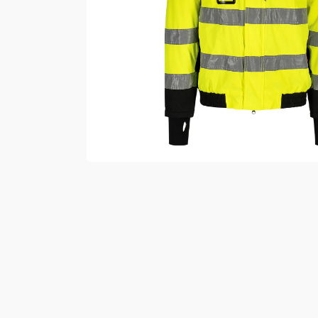
Vester
Bukser
Selebukser
Kjeledresser
Shortser
Ull
Ryggsekker
Tilbehør
Verneutstyr
Hodevern
Førstehjelp
Hørselvern
Øye- og ansiktsvern
Åndedrettsvern
Fallsikring