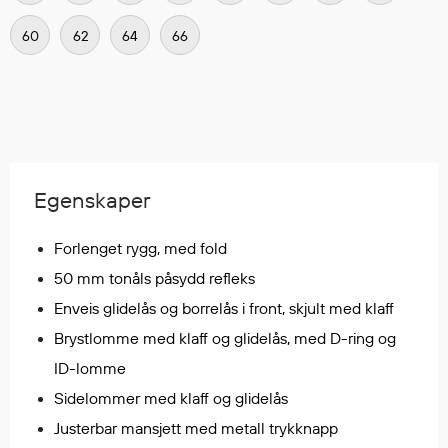
Regnfrakker
60
62
64
66
Bukser
Selebukser
Tilbehør
Flyt- og redningsprodukter
Egenskaper
Flytevester
Oppblåsbare vester
Forlenget rygg, med fold
Redningsvester
50 mm tonåls påsydd refleks
Hybridvester
Enveis glidelås og borrelås i front, skjult med klaff
Flytejakker
Flytebukser
Brystlomme med klaff og glidelås, med D-ring og
Flytedrakter
ID-lomme
Tilbehør og reservedeler
Sidelommer med klaff og glidelås
Justerbar mansjett med metall trykknapp