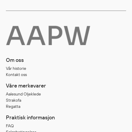
Diverse
Hode- og lommelykter
Sekker og bagger
Hygiene
Mygg- og flåttmiddel
Om oss
Vår historie
Kontakt oss
Våre merkevarer
Aalesund Oljeklede
Strakofa
Regatta
Praktisk informasjon
FAQ