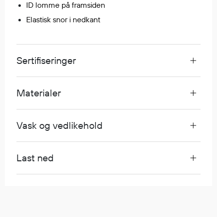
ID lomme på framsiden
Egenskaper
Elastisk snor i nedkant
Ull
Flammehemmende
Synlighet
Sertifiseringer
Multinorm
Stretch
Vanntett
Materialer
Isolerende
Flyt
Vask og vedlikehold
Fottøy
Last ned
Vernesko
Fottøy uten vern
Innleggssåler
Tilbehør