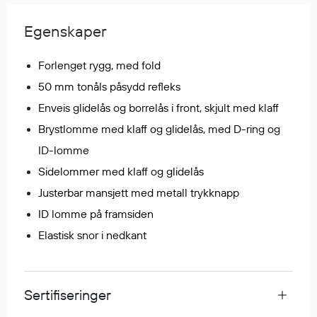
Regnfrakker
Egenskaper
Bukser
Selebukser
Forlenget rygg, med fold
Tilbehør
50 mm tonåls påsydd refleks
Enveis glidelås og borrelås i front, skjult med klaff
Flyt- og redningsprodukter
Brystlomme med klaff og glidelås, med D-ring og
Flytevester
ID-lomme
Oppblåsbare vester
Sidelommer med klaff og glidelås
Redningsvester
Justerbar mansjett med metall trykknapp
Hybridvester
ID lomme på framsiden
Flytejakker
Elastisk snor i nedkant
Flytebukser
Flytedrakter
Tilbehør og reservedeler
Sertifiseringer