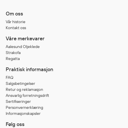
Om oss
Diverse
Vår historie
Hode- og lommelykter
Kontakt oss
Sekker og bagger
Våre merkevarer
Hygiene
Aalesund Oljeklede
Mygg- og flåttmiddel
Strakofa
Regatta
Praktisk informasjon
FAQ
Salgsbetingelser
Retur og reklamasjon
Ansvarlig forretningsdrift
Sertifiseringer
Personvernerklæring
Informasjonskapsler
Følg oss