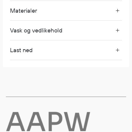
Egenskaper
Materialer
Ull
Flammehemmende
Vask og vedlikehold
Synlighet
Multinorm
Stretch
Last ned
Vanntett
Isolerende
Flyt
Fottøy
Vernesko
Fottøy uten vern
Innleggssåler
Tilbehør