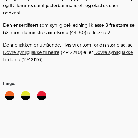
Hodevern
og ID-lomme, samt justerbar mansjett og elastisk snor i
Førstehjelp
nedkant.
Hørselvern
Den er sertifisert som synlig bekledning i klasse 3 fra størrelse
Øye- og ansiktsvern
52, men de minste størrelsene (44-50) er klasse 2.
Åndedrettsvern
Fallsikring
Denne jakken er utgående. Hvis vi er tom for din størrelse, se
Korttidsdresser
Dovre synlig jakke til herre
(2742740) eller
Dovre synlig jakke
Hansker
til dame
(2742120).
Sko
Hodelykter
Farge:
Gassmålere
Regnklær
Regnjakker
Anorakker
Forkle