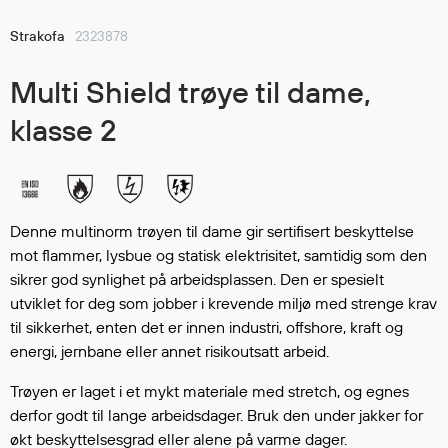
Hodevern
Førstehjelp
Strakofa
2323878
Hørselvern
Multi Shield trøye til dame,
Øye- og ansiktsvern
Åndedrettsvern
klasse 2
Fallsikring
Korttidsdresser
Hansker
Sko
Denne multinorm trøyen til dame gir sertifisert beskyttelse
Hodelykter
mot flammer, lysbue og statisk elektrisitet, samtidig som den
Gassmålere
sikrer god synlighet på arbeidsplassen. Den er spesielt
utviklet for deg som jobber i krevende miljø med strenge krav
til sikkerhet, enten det er innen industri, offshore, kraft og
energi, jernbane eller annet risikoutsatt arbeid.
Regnklær
Regnjakker
Trøyen er laget i et mykt materiale med stretch, og egnes
Anorakker
derfor godt til lange arbeidsdager. Bruk den under jakker for
Forkle
økt beskyttelsesgrad eller alene på varme dager.