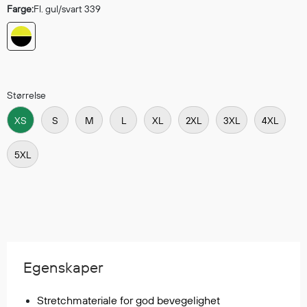
Farge:
Fl. gul/svart 339
Egenskaper
Ull
Flammehemmende
Synlighet
Multinorm
Størrelse
Stretch
XS
S
M
L
XL
2XL
3XL
4XL
Vanntett
Isolerende
5XL
Flyt
Fottøy
Vernesko
Fottøy uten vern
Egenskaper
Innleggssåler
Tilbehør
Stretchmateriale for god bevegelighet