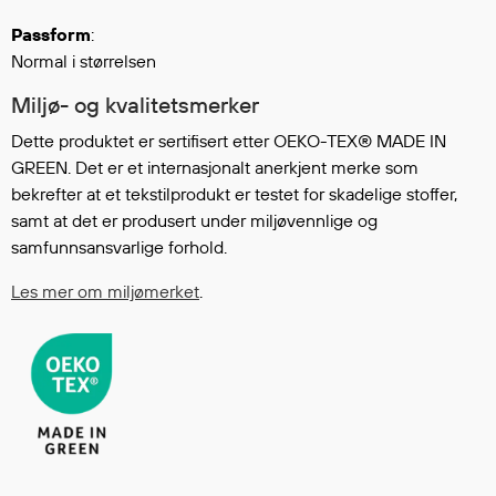
Regnfrakker
Passform
:
Bukser
Normal i størrelsen
Selebukser
Miljø- og kvalitetsmerker
Tilbehør
Dette produktet er sertifisert etter OEKO-TEX® MADE IN
GREEN. Det er et internasjonalt anerkjent merke som
Flyt- og redningsprodukter
bekrefter at et tekstilprodukt er testet for skadelige stoffer,
samt at det er produsert under miljøvennlige og
Flytevester
samfunnsansvarlige forhold.
Oppblåsbare vester
Redningsvester
Les mer om miljømerket
.
Hybridvester
Flytejakker
Flytebukser
Flytedrakter
Tilbehør og reservedeler