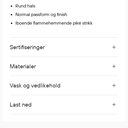
Rund hals
Normal passform og finish
Diverse
Iboende flammehemmende piké strikk
Hode- og lommelykter
Sekker og bagger
Hygiene
Sertifiseringer
Mygg- og flåttmiddel
Materialer
Vask og vedlikehold
Last ned