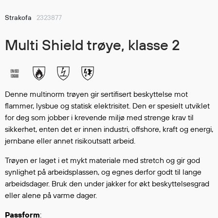
Hodevern
Førstehjelp
Strakofa
2323877
Hørselvern
Multi Shield trøye, klasse 2
Øye- og ansiktsvern
Åndedrettsvern
Fallsikring
Korttidsdresser
Hansker
Denne multinorm trøyen gir sertifisert beskyttelse mot
flammer, lysbue og statisk elektrisitet. Den er spesielt utviklet
Sko
for deg som jobber i krevende miljø med strenge krav til
Hodelykter
sikkerhet, enten det er innen industri, offshore, kraft og energi,
Gassmålere
jernbane eller annet risikoutsatt arbeid.
Trøyen er laget i et mykt materiale med stretch og gir god
Regnklær
synlighet på arbeidsplassen, og egnes derfor godt til lange
arbeidsdager. Bruk den under jakker for økt beskyttelsesgrad
Regnjakker
eller alene på varme dager.
Anorakker
Forkle
Passform
: