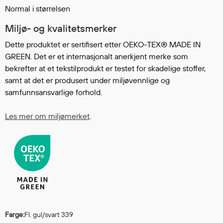
Regnfrakker
Normal i størrelsen
Bukser
Miljø- og kvalitetsmerker
Selebukser
Dette produktet er sertifisert etter OEKO-TEX® MADE IN
Tilbehør
GREEN. Det er et internasjonalt anerkjent merke som
bekrefter at et tekstilprodukt er testet for skadelige stoffer,
samt at det er produsert under miljøvennlige og
Flyt- og redningsprodukter
samfunnsansvarlige forhold.
Flytevester
Oppblåsbare vester
Les mer om miljømerket
.
Redningsvester
Hybridvester
Flytejakker
Flytebukser
Flytedrakter
Tilbehør og reservedeler
Farge:
Fl. gul/svart 339