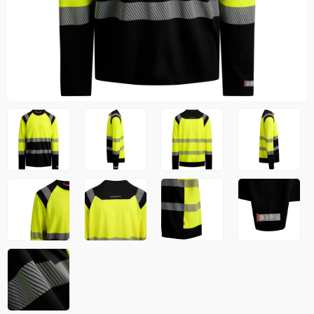
Jakker
med T
Anorakker
skjorte
Frakker
og trø
Mellomlag
Se fler
T-skjorter og gensere
saker
Vester
Bukser
Selebukser
Kjeledresser
Shortser
Ull
Ryggsekker
Tilbehør
Verneutstyr