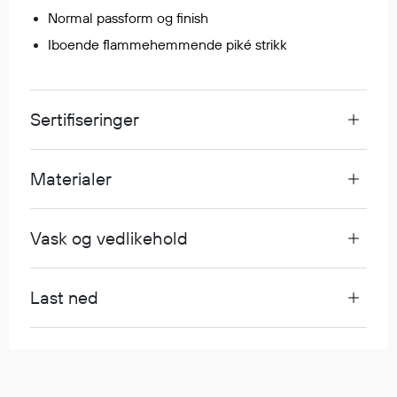
Normal passform og finish
Iboende flammehemmende piké strikk
Diverse
Hode- og lommelykter
Sekker og bagger
Sertifiseringer
Hygiene
Mygg- og flåttmiddel
Materialer
Vask og vedlikehold
Last ned