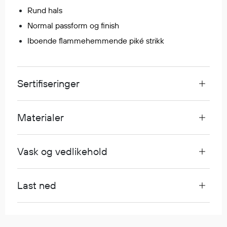
Rund hals
Normal passform og finish
Diverse
Iboende flammehemmende piké strikk
Hode- og lommelykter
Sekker og bagger
Hygiene
Sertifiseringer
Mygg- og flåttmiddel
Materialer
Vask og vedlikehold
Last ned