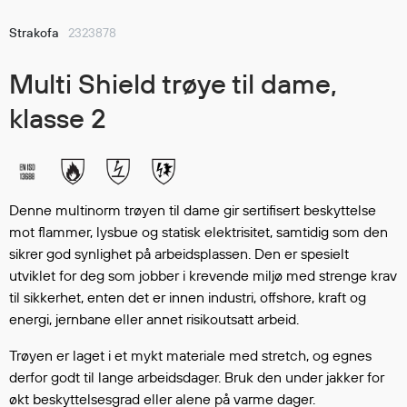
Hodevern
Førstehjelp
Strakofa
2323878
Hørselvern
Multi Shield trøye til dame,
Øye- og ansiktsvern
Åndedrettsvern
klasse 2
Fallsikring
Korttidsdresser
Hansker
Sko
Denne multinorm trøyen til dame gir sertifisert beskyttelse
Hodelykter
mot flammer, lysbue og statisk elektrisitet, samtidig som den
Gassmålere
sikrer god synlighet på arbeidsplassen. Den er spesielt
utviklet for deg som jobber i krevende miljø med strenge krav
til sikkerhet, enten det er innen industri, offshore, kraft og
energi, jernbane eller annet risikoutsatt arbeid.
Regnklær
Regnjakker
Trøyen er laget i et mykt materiale med stretch, og egnes
Anorakker
derfor godt til lange arbeidsdager. Bruk den under jakker for
Forkle
økt beskyttelsesgrad eller alene på varme dager.