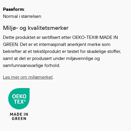
Regnfrakker
Passform
:
Bukser
Normal i størrelsen
Selebukser
Miljø- og kvalitetsmerker
Tilbehør
Dette produktet er sertifisert etter OEKO-TEX® MADE IN
GREEN. Det er et internasjonalt anerkjent merke som
Flyt- og redningsprodukter
bekrefter at et tekstilprodukt er testet for skadelige stoffer,
samt at det er produsert under miljøvennlige og
Flytevester
samfunnsansvarlige forhold.
Oppblåsbare vester
Redningsvester
Les mer om miljømerket
.
Hybridvester
Flytejakker
Flytebukser
Flytedrakter
Tilbehør og reservedeler