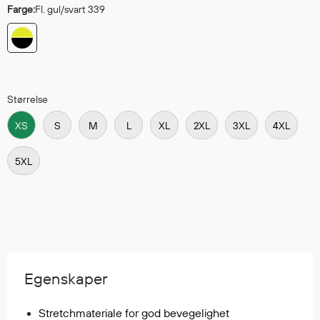
Farge:
Fl. gul/svart 339
Egenskaper
Ull
Flammehemmende
Synlighet
Multinorm
Størrelse
Stretch
XS
S
M
L
XL
2XL
3XL
4XL
Vanntett
Isolerende
5XL
Flyt
Fottøy
Vernesko
Fottøy uten vern
Egenskaper
Innleggssåler
Tilbehør
Stretchmateriale for god bevegelighet