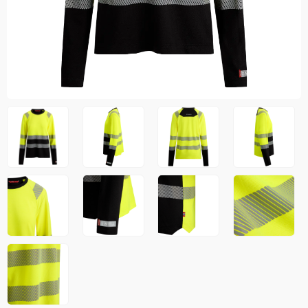
Jakker
med T
Anorakker
skjorte
Frakker
og trø
Mellomlag
Se fler
T-skjorter og gensere
saker
Vester
Bukser
Selebukser
Kjeledresser
Shortser
Ull
Ryggsekker
Tilbehør
Verneutstyr